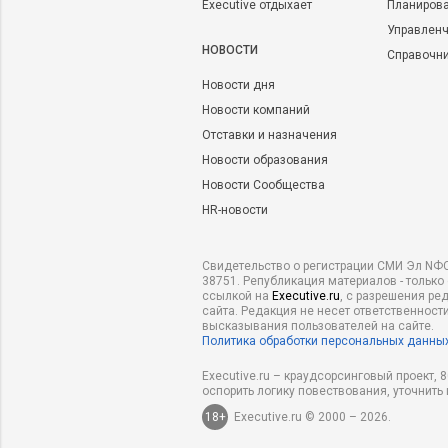
Executive отдыхает
Планирова
Управленч
НОВОСТИ
Справочн
Новости дня
Новости компаний
Отставки и назначения
Новости образования
Новости Сообщества
HR-новости
Свидетельство о регистрации СМИ Эл NФС
38751. Републикация материалов - только
ссылкой на
Executive.ru
, с разрешения ре
сайта. Редакция не несет ответственности
высказывания пользователей на сайте.
Политика обработки персональных данны
Executive.ru – краудсорсинговый проект,
оспорить логику повествования, уточнить
18+
Executive.ru © 2000 – 2026.