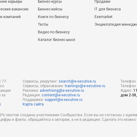
ние карьеры
Бизнес-курсы
Продажи
еские вакансии
Бизнес-кейсы
IT для бизнеса
ик компаний
Книги по бизнесу
Exemarket
Тесты
Энциклопедия менедж
Видео по бизнесу
Каталог бизнес-школ
 77-
Сервисы, рекрутинг:
search@e-xecutive.ru
Телефон 
 со
Сервисы, образование:
trainings@e-xecutive.ru
Телефон 
дакции
Реклама:
advertising@e-xecutive.ru
Адрес:
1
 за
Редакция:
content@e-xecutive.ru
дом 2-38,
Поддержка:
support@e-xecutive.ru
х
Карта сайта
 80% текстов созданы участниками Сообщества. Если вы не согласны с идеям
 цифры и факты, обращайтесь к авторам, а не в редакцию. Сделать это можн