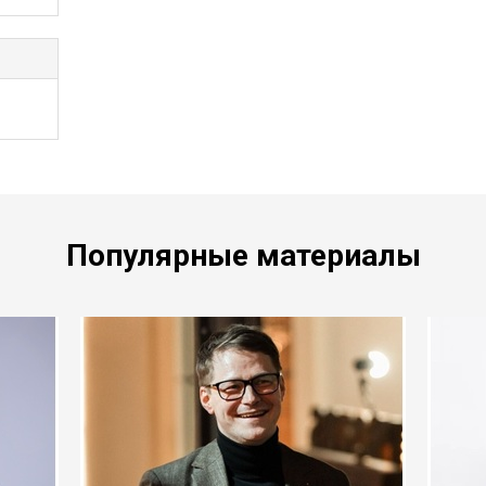
ния и
й
ва
дин
ный
ии
Популярные материалы