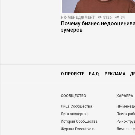
3003
46
HR-МЕНЕДЖМЕНТ
5126
34
енный интеллект
Почему бизнес недооценив
т бизнес-курсы
зумеров
О ПРОЕКТЕ
F.A.Q.
РЕКЛАМА
Д
CООБЩЕСТВО
КАРЬЕРА
Лица Сообщества
HR-менед
Лига экспертов
Поиск раб
История Сообщества
Рынок тру
Журнал Executive.ru
Личная эф