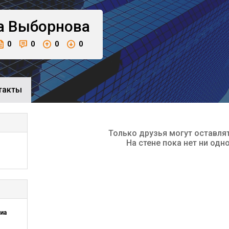
а
Выборнова
0
0
0
0
такты
Только друзья могут оставля
На стене пока нет ни одн
иа