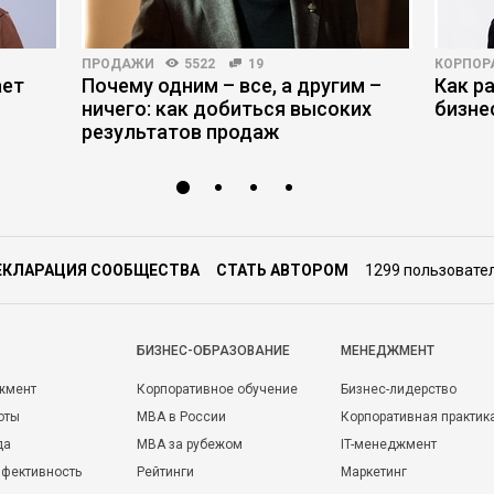
ПРОДАЖИ
5522
19
КОРПОР
ает
Почему одним – все, а другим –
Как р
ничего: как добиться высоких
бизне
результатов продаж
ЕКЛАРАЦИЯ СООБЩЕСТВА
СТАТЬ АВТОРОМ
1299 пользовате
БИЗНЕС-ОБРАЗОВАНИЕ
МЕНЕДЖМЕНТ
жмент
Корпоративное обучение
Бизнес-лидерство
оты
MBA в России
Корпоративная практик
да
MBA за рубежом
IT-менеджмент
фективность
Рейтинги
Маркетинг