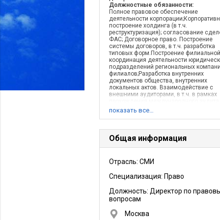
Должностные обязанности:
Полное правовое обеспечение
деятельности корпорации;Корпоратив
построение холдинга (в т.ч.
реструктуризация); согласование сдел
ФАС; Договорное право. Построение
системы договоров, в т.ч. разработка
типовых форм.Построение филиальной 
координация деятельности юридическ
подразделений региональных компан
филиалов;Разработка внутренних
документов общества, внутренних
локальных актов. Взаимодействие с
внешними аудиторами, в т.ч. в рамках
прохождения международного аудита
(МСФО). Представление позиции комп
показать все…
в органах государственной власти РФ 
разработке и обсуждении разрабатыв
нормативно-правовых актов в
телекоммуникационной сфере.
Общая информация
Интеллектуальная собственность: воп
авторского права и смежных прав (в т.
коллективное управление правами);
Отрасль: СМИ
товарные знаки: регистрация, оспарив
отказа в регистрации, защита товарны
Специализация: Право
знаков; лицензионные договоры на
использование объектов интеллектуа
собственности (ранее действовавшее
Должность:
Директор по правов
законодательство; IV Часть ГК
вопросам
РФ).Претензионное производство, в т.ч
рамках взыскания дебиторской
Москва
задолженности (переговоры и