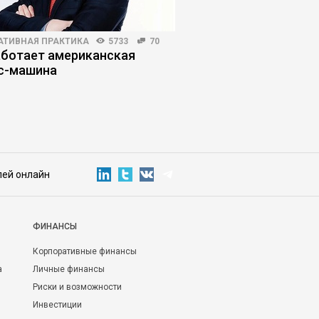
АТИВНАЯ ПРАКТИКА
5733
70
РИСКИ И ВОЗМОЖНОСТИ
аботает американская
Как купить золотой п
с-машина
прогореть
лей онлайн
ФИНАНСЫ
Корпоративные финансы
а
Личные финансы
Риски и возможности
Инвестиции