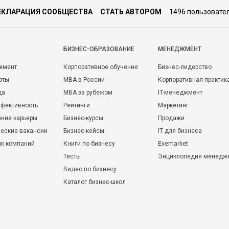
ЕКЛАРАЦИЯ СООБЩЕСТВА
СТАТЬ АВТОРОМ
1496 пользовате
БИЗНЕС-ОБРАЗОВАНИЕ
МЕНЕДЖМЕНТ
жмент
Корпоративное обучение
Бизнес-лидерство
оты
MBA в России
Корпоративная практик
да
MBA за рубежом
IT-менеджмент
фективность
Рейтинги
Маркетинг
ние карьеры
Бизнес-курсы
Продажи
еские вакансии
Бизнес-кейсы
IT для бизнеса
ик компаний
Книги по бизнесу
Exemarket
Тесты
Энциклопедия менедж
Видео по бизнесу
Каталог бизнес-школ