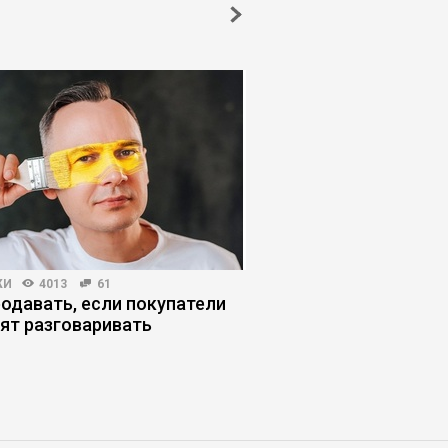
ЖИ
4013
61
ПЛАНИРОВАНИЕ КАРЬЕРЫ
родавать, если покупатели
Как человек станов
тят разговаривать
заложником найма