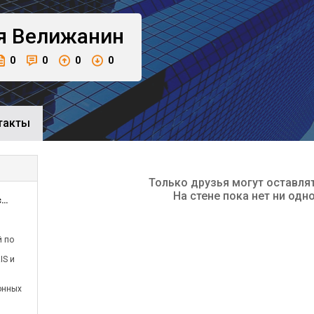
я
Велижанин
0
0
0
0
такты
Только друзья могут оставля
На стене пока нет ни одн
ООО Вертикально интегрированные системы и архитектура
й по
IS и
онных