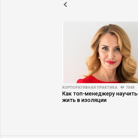
5593
40
КОРПОРАТИВНАЯ ПРАКТИКА
7048
аносят ответный
Как топ-менеджеру научить
ойти фильтры найма и
жить в изоляции
ьеру