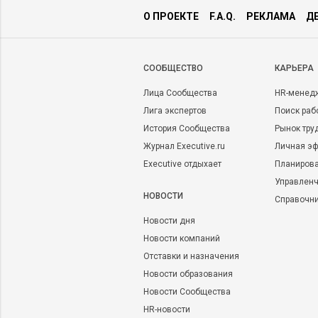
О ПРОЕКТЕ
F.A.Q.
РЕКЛАМА
Д
CООБЩЕСТВО
КАРЬЕРА
Лица Сообщества
HR-менед
Лига экспертов
Поиск раб
История Сообщества
Рынок тру
Журнал Executive.ru
Личная эф
Executive отдыхает
Планирова
Управленч
НОВОСТИ
Справочн
Новости дня
Новости компаний
Отставки и назначения
Новости образования
Новости Сообщества
HR-новости