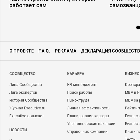
работает сам
самозванц
О ПРОЕКТЕ
F.A.Q.
РЕКЛАМА
ДЕКЛАРАЦИЯ СООБЩЕСТВ
CООБЩЕСТВО
КАРЬЕРА
БИЗНЕС
Лица Сообщества
HR-менеджмент
Корпора
Лига экспертов
Поиск работы
MBA в Р
История Сообщества
Рынок труда
MBA за 
Журнал Executive.ru
Личная эффективность
Рейтинг
Executive отдыхает
Планирование карьеры
Бизнес-
Управленческие вакансии
Бизнес-
НОВОСТИ
Справочник компаний
Книги п
Тесты