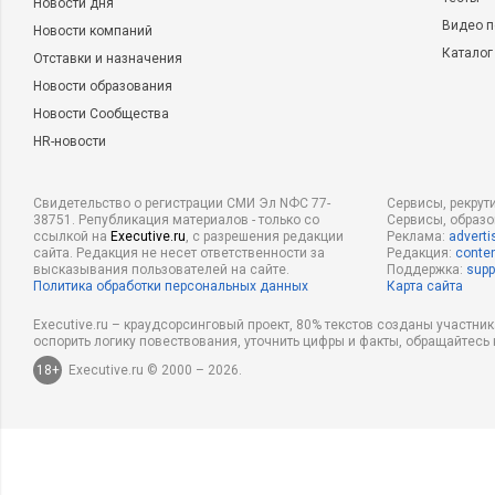
Новости дня
Видео п
Новости компаний
Каталог
Отставки и назначения
Новости образования
Новости Сообщества
HR-новости
Свидетельство о регистрации СМИ Эл NФС 77-
Сервисы, рекрут
38751. Републикация материалов - только со
Сервисы, образ
ссылкой на
Executive.ru
, с разрешения редакции
Реклама:
adverti
сайта. Редакция не несет ответственности за
Редакция:
conten
высказывания пользователей на сайте.
Поддержка:
supp
Политика обработки персональных данных
Карта сайта
Executive.ru – краудсорсинговый проект, 80% текстов созданы участни
оспорить логику повествования, уточнить цифры и факты, обращайтесь 
18+
Executive.ru © 2000 – 2026.