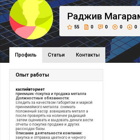
Раджив
Магара
55
0
0
0
0
Профиль
Cтатьи
Контакты
Опыт работы
каспийвтормет
приемшик -покупка и продажа металла
Должностные обязанности:
следить за качеством габоритом и маркой
принемеймого металла .снимать
положеный засор .взвешивать металл а
после проверять на ноличее радиаций
.затем оценивать и выдовать деньги.вести
отчеты о покупке продаже и других
рассходах базы.
Описание деятельности компании:
закупка и отправка цветного и черного