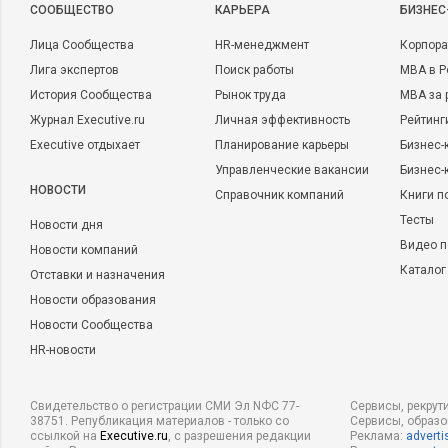
CООБЩЕСТВО
КАРЬЕРА
БИЗНЕС
Лица Сообщества
HR-менеджмент
Корпора
Лига экспертов
Поиск работы
MBA в Р
История Сообщества
Рынок труда
MBA за 
Журнал Executive.ru
Личная эффективность
Рейтинг
Executive отдыхает
Планирование карьеры
Бизнес-
Управленческие вакансии
Бизнес-
НОВОСТИ
Справочник компаний
Книги п
Тесты
Новости дня
Видео п
Новости компаний
Каталог
Отставки и назначения
Новости образования
Новости Сообщества
HR-новости
Свидетельство о регистрации СМИ Эл NФС 77-
Сервисы, рекрут
38751. Републикация материалов - только со
Сервисы, образ
ссылкой на
Executive.ru
, с разрешения редакции
Реклама:
adverti