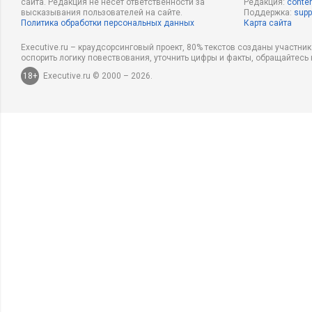
сайта. Редакция не несет ответственности за
Редакция:
conten
высказывания пользователей на сайте.
Поддержка:
supp
Политика обработки персональных данных
Карта сайта
Executive.ru – краудсорсинговый проект, 80% текстов созданы участни
оспорить логику повествования, уточнить цифры и факты, обращайтесь 
18+
Executive.ru © 2000 – 2026.