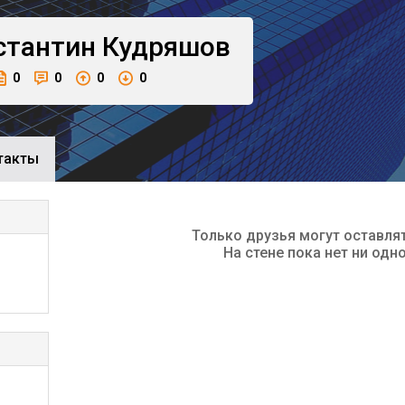
стантин
Кудряшов
0
0
0
0
такты
Только друзья могут оставля
На стене пока нет ни одн