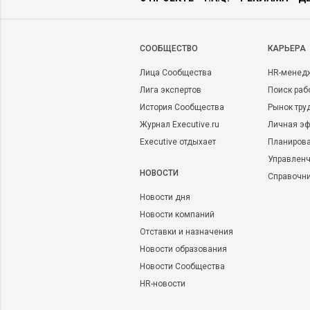
CООБЩЕСТВО
КАРЬЕРА
Лица Сообщества
HR-менед
Лига экспертов
Поиск раб
История Сообщества
Рынок тру
Журнал Executive.ru
Личная эф
Executive отдыхает
Планирова
Управленч
НОВОСТИ
Справочн
Новости дня
Новости компаний
Отставки и назначения
Новости образования
Новости Сообщества
HR-новости