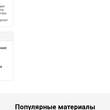
рии
ла,
зовы.
рсинг
окие
та
Популярные материалы