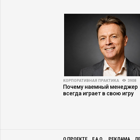
273
КОРПОРАТИВНАЯ ПРАКТИКА
3908
енты скрывают
Почему наемный менеджер
осетей
всегда играет в свою игру
О ПРОЕКТЕ
F.A.Q.
РЕКЛАМА
Д