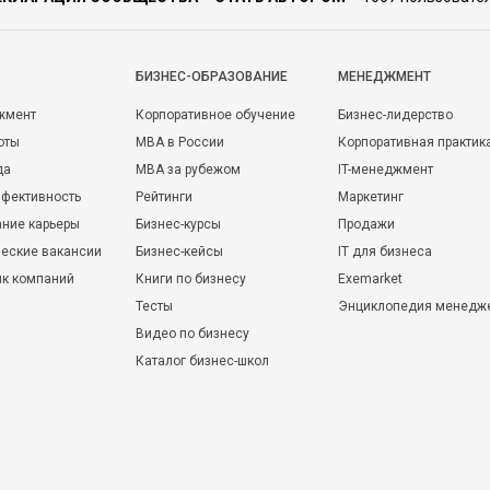
БИЗНЕС-ОБРАЗОВАНИЕ
МЕНЕДЖМЕНТ
жмент
Корпоративное обучение
Бизнес-лидерство
оты
MBA в России
Корпоративная практик
да
MBA за рубежом
IT-менеджмент
фективность
Рейтинги
Маркетинг
ние карьеры
Бизнес-курсы
Продажи
еские вакансии
Бизнес-кейсы
IT для бизнеса
ик компаний
Книги по бизнесу
Exemarket
Тесты
Энциклопедия менедж
Видео по бизнесу
Каталог бизнес-школ