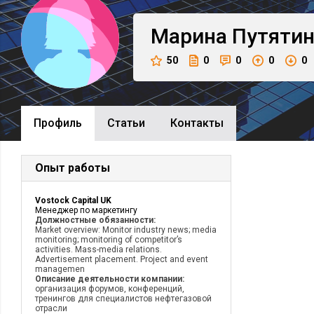
Марина
Путяти
50
0
0
0
0
Профиль
Cтатьи
Контакты
Опыт работы
Vostock Capital UK
Менеджер по маркетингу
Должностные обязанности:
Market overview: Monitor industry news; media
monitoring; monitoring of competitor’s
activities. Mass-media relations.
Advertisement placement. Project and event
managemen
Описание деятельности компании:
организация форумов, конференций,
тренингов для специалистов нефтегазовой
отрасли