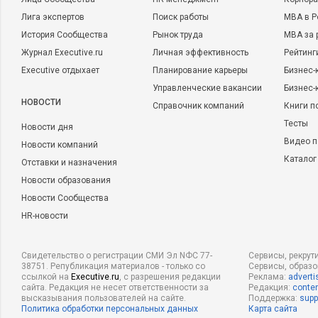
Лига экспертов
Поиск работы
MBA в Р
История Сообщества
Рынок труда
MBA за 
Журнал Executive.ru
Личная эффективность
Рейтинг
Executive отдыхает
Планирование карьеры
Бизнес-
Управленческие вакансии
Бизнес-
НОВОСТИ
Справочник компаний
Книги п
Тесты
Новости дня
Видео п
Новости компаний
Каталог
Отставки и назначения
Новости образования
Новости Сообщества
HR-новости
Свидетельство о регистрации СМИ Эл NФС 77-
Сервисы, рекрут
38751. Републикация материалов - только со
Сервисы, образ
ссылкой на
Executive.ru
, с разрешения редакции
Реклама:
adverti
сайта. Редакция не несет ответственности за
Редакция:
conten
высказывания пользователей на сайте.
Поддержка:
supp
Политика обработки персональных данных
Карта сайта