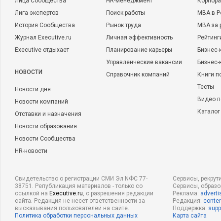
Лица Сообщества
HR-менеджмент
Корпора
Лига экспертов
Поиск работы
MBA в Р
История Сообщества
Рынок труда
MBA за 
Журнал Executive.ru
Личная эффективность
Рейтинг
Executive отдыхает
Планирование карьеры
Бизнес-
Управленческие вакансии
Бизнес-
НОВОСТИ
Справочник компаний
Книги п
Тесты
Новости дня
Видео п
Новости компаний
Каталог
Отставки и назначения
Новости образования
Новости Сообщества
HR-новости
Свидетельство о регистрации СМИ Эл NФС 77-
Сервисы, рекрут
38751. Републикация материалов - только со
Сервисы, образ
ссылкой на
Executive.ru
, с разрешения редакции
Реклама:
adverti
сайта. Редакция не несет ответственности за
Редакция:
conten
высказывания пользователей на сайте.
Поддержка:
supp
Политика обработки персональных данных
Карта сайта