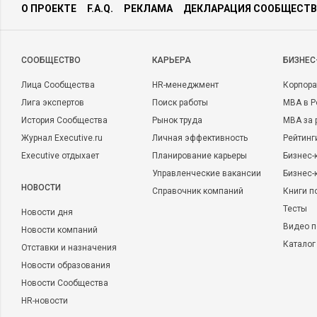
О ПРОЕКТЕ
F.A.Q.
РЕКЛАМА
ДЕКЛАРАЦИЯ СООБЩЕСТВ
CООБЩЕСТВО
КАРЬЕРА
БИЗНЕС
Лица Сообщества
HR-менеджмент
Корпора
Лига экспертов
Поиск работы
MBA в Р
История Сообщества
Рынок труда
MBA за 
Журнал Executive.ru
Личная эффективность
Рейтинг
Executive отдыхает
Планирование карьеры
Бизнес-
Управленческие вакансии
Бизнес-
НОВОСТИ
Справочник компаний
Книги п
Тесты
Новости дня
Видео п
Новости компаний
Каталог
Отставки и назначения
Новости образования
Новости Сообщества
HR-новости