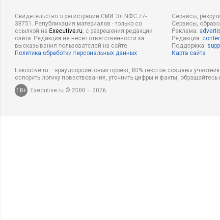
Свидетельство о регистрации СМИ Эл NФС 77-
Сервисы, рекрут
38751. Републикация материалов - только со
Сервисы, образ
ссылкой на
Executive.ru
, с разрешения редакции
Реклама:
adverti
сайта. Редакция не несет ответственности за
Редакция:
conten
высказывания пользователей на сайте.
Поддержка:
supp
Политика обработки персональных данных
Карта сайта
Executive.ru – краудсорсинговый проект, 80% текстов созданы участни
оспорить логику повествования, уточнить цифры и факты, обращайтесь 
18+
Executive.ru © 2000 – 2026.