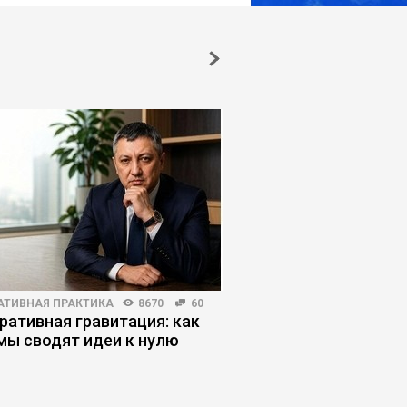
АТИВНАЯ ПРАКТИКА
8670
60
МАРКЕТИНГ
3000
3
ративная гравитация: как
14 деловых меропри
мы сводят идеи к нулю
которые стоит посе
руководителям