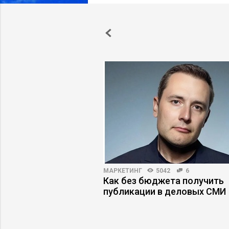
НОСТИ
6985
166
МАРКЕТИНГ
5042
6
енный интеллект
Как без бюджета получить
 работу эксперта
публикации в деловых СМИ