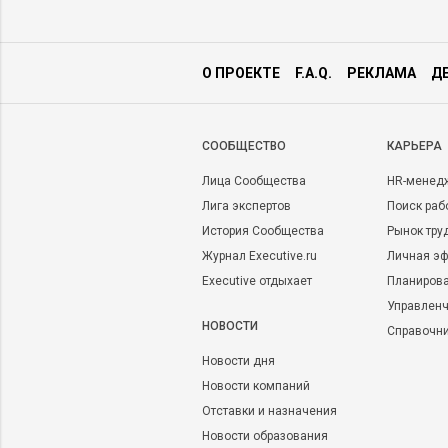
О ПРОЕКТЕ
F.A.Q.
РЕКЛАМА
Д
CООБЩЕСТВО
КАРЬЕРА
Лица Сообщества
HR-менед
Лига экспертов
Поиск раб
История Сообщества
Рынок тру
Журнал Executive.ru
Личная эф
Executive отдыхает
Планирова
Управленч
НОВОСТИ
Справочн
Новости дня
Новости компаний
Отставки и назначения
Новости образования