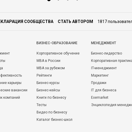
ЕКЛАРАЦИЯ СООБЩЕСТВА
СТАТЬ АВТОРОМ
1817 пользовате
БИЗНЕС-ОБРАЗОВАНИЕ
МЕНЕДЖМЕНТ
жмент
Корпоративное обучение
Бизнес-лидерство
оты
MBA в России
Корпоративная практик
да
MBA за рубежом
IT-менеджмент
фективность
Рейтинги
Маркетинг
ние карьеры
Бизнес-курсы
Продажи
еские вакансии
Бизнес-кейсы
IT для бизнеса
ик компаний
Книги по бизнесу
Exemarket
Тесты
Энциклопедия менедж
Видео по бизнесу
Каталог бизнес-школ