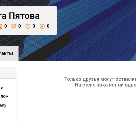
га
Пятова
0
0
0
0
такты
Только друзья могут оставля
На стене пока нет ни одн
зь
алом
алу