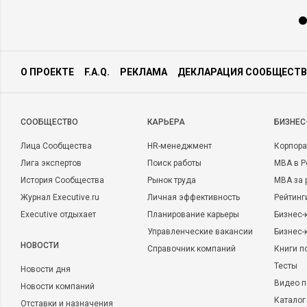
О ПРОЕКТЕ
F.A.Q.
РЕКЛАМА
ДЕКЛАРАЦИЯ СООБЩЕСТВ
CООБЩЕСТВО
КАРЬЕРА
БИЗНЕС
Лица Сообщества
HR-менеджмент
Корпора
Лига экспертов
Поиск работы
MBA в Р
История Сообщества
Рынок труда
MBA за 
Журнал Executive.ru
Личная эффективность
Рейтинг
Executive отдыхает
Планирование карьеры
Бизнес-
Управленческие вакансии
Бизнес-
НОВОСТИ
Справочник компаний
Книги п
Тесты
Новости дня
Видео п
Новости компаний
Каталог
Отставки и назначения