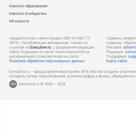
Новости образования
Новости Сообщества
HR-новости
Свидетельство о регистрации СМИ Эл NФС 77-
Сервисы, рекрут
38751. Републикация материалов - только со
Сервисы, образ
ссылкой на
Executive.ru
, с разрешения редакции
Реклама:
adverti
сайта. Редакция не несет ответственности за
Редакция:
conten
высказывания пользователей на сайте.
Поддержка:
supp
Политика обработки персональных данных
Карта сайта
Executive.ru – краудсорсинговый проект, 80% текстов созданы участни
оспорить логику повествования, уточнить цифры и факты, обращайтесь 
18+
Executive.ru © 2000 – 2026.