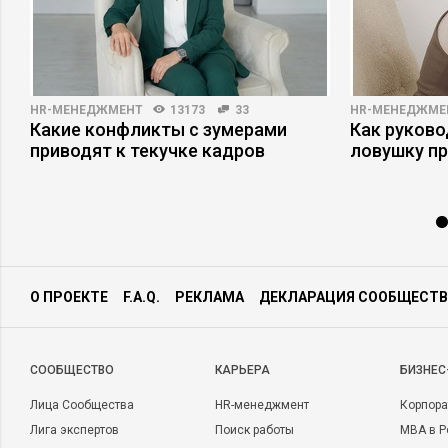
HR-МЕНЕДЖМЕНТ
13173
33
HR-МЕНЕДЖМЕ
Какие конфликты с зумерами
Как руково
приводят к текучке кадров
ловушку п
О ПРОЕКТЕ
F.A.Q.
РЕКЛАМА
ДЕКЛАРАЦИЯ СООБЩЕСТВ
CООБЩЕСТВО
КАРЬЕРА
БИЗНЕС
Лица Сообщества
HR-менеджмент
Корпора
Лига экспертов
Поиск работы
MBA в Р