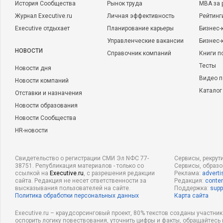
История Сообщества
Рынок труда
MBA за 
Журнал Executive.ru
Личная эффективность
Рейтинг
Executive отдыхает
Планирование карьеры
Бизнес-
Управленческие вакансии
Бизнес-
НОВОСТИ
Справочник компаний
Книги п
Тесты
Новости дня
Видео п
Новости компаний
Каталог
Отставки и назначения
Новости образования
Новости Сообщества
HR-новости
Свидетельство о регистрации СМИ Эл NФС 77-
Сервисы, рекрут
38751. Републикация материалов - только со
Сервисы, образ
ссылкой на
Executive.ru
, с разрешения редакции
Реклама:
adverti
сайта. Редакция не несет ответственности за
Редакция:
conten
высказывания пользователей на сайте.
Поддержка:
supp
Политика обработки персональных данных
Карта сайта
Executive.ru – краудсорсинговый проект, 80% текстов созданы участни
оспорить логику повествования, уточнить цифры и факты, обращайтесь 