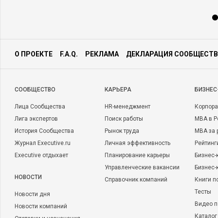
О ПРОЕКТЕ
F.A.Q.
РЕКЛАМА
ДЕКЛАРАЦИЯ СООБЩЕСТВ
CООБЩЕСТВО
КАРЬЕРА
БИЗНЕС
Лица Сообщества
HR-менеджмент
Корпора
Лига экспертов
Поиск работы
MBA в Р
История Сообщества
Рынок труда
MBA за 
Журнал Executive.ru
Личная эффективность
Рейтинг
Executive отдыхает
Планирование карьеры
Бизнес-
Управленческие вакансии
Бизнес-
НОВОСТИ
Справочник компаний
Книги п
Тесты
Новости дня
Видео п
Новости компаний
Каталог