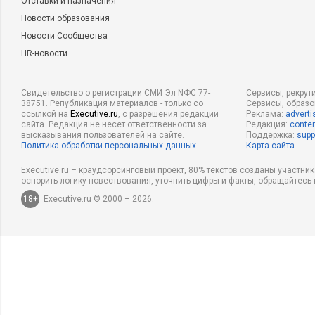
Отставки и назначения
Новости образования
Новости Сообщества
HR-новости
Свидетельство о регистрации СМИ Эл NФС 77-
Сервисы, рекрут
38751. Републикация материалов - только со
Сервисы, образ
ссылкой на
Executive.ru
, с разрешения редакции
Реклама:
adverti
сайта. Редакция не несет ответственности за
Редакция:
conten
высказывания пользователей на сайте.
Поддержка:
supp
Политика обработки персональных данных
Карта сайта
Executive.ru – краудсорсинговый проект, 80% текстов созданы участни
оспорить логику повествования, уточнить цифры и факты, обращайтесь 
18+
Executive.ru © 2000 – 2026.