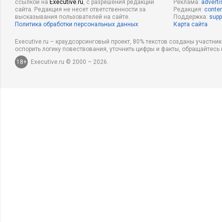
ссылкой на
Executive.ru
, с разрешения редакции
Реклама:
adverti
сайта. Редакция не несет ответственности за
Редакция:
conten
высказывания пользователей на сайте.
Поддержка:
supp
Политика обработки персональных данных
Карта сайта
Executive.ru – краудсорсинговый проект, 80% текстов созданы участни
оспорить логику повествования, уточнить цифры и факты, обращайтесь 
18+
Executive.ru © 2000 – 2026.