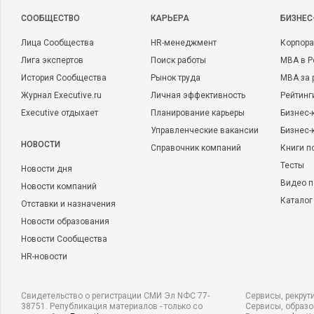
CООБЩЕСТВО
КАРЬЕРА
БИЗНЕС
Лица Сообщества
HR-менеджмент
Корпора
Лига экспертов
Поиск работы
MBA в Р
История Сообщества
Рынок труда
MBA за 
Журнал Executive.ru
Личная эффективность
Рейтинг
Executive отдыхает
Планирование карьеры
Бизнес-
Управленческие вакансии
Бизнес-
НОВОСТИ
Справочник компаний
Книги п
Тесты
Новости дня
Видео п
Новости компаний
Каталог
Отставки и назначения
Новости образования
Новости Сообщества
HR-новости
Свидетельство о регистрации СМИ Эл NФС 77-
Сервисы, рекрут
38751. Републикация материалов - только со
Сервисы, образ