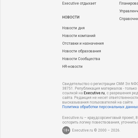
Executive отдыхает
Планирова
Управленч
НОВОСТИ
Справочн
Новости дня
Новости компаний
Отставки и назначения
Новости образования
Новости Сообщества
HR-новости
Свидетельство о регистрации СМИ Эл NФС
38751. Републикация материалов - только
ссылкой на
Executive.ru
, с разрешения ре
сайта. Редакция не несет ответственности
высказывания пользователей на сайте.
Политика обработки персональных данны
Executive.ru – краудсорсинговый проект,
оспорить логику повествования, уточнить
18+
Executive.ru © 2000 – 2026.