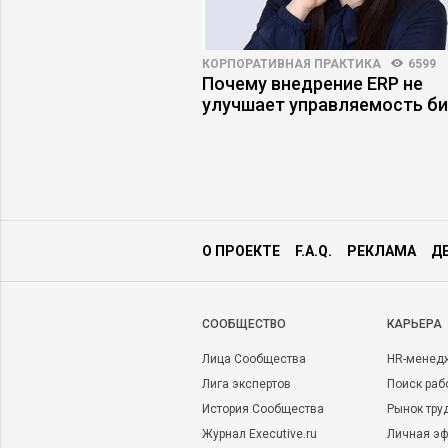
3
61
КОРПОРАТИВНАЯ ПРАКТИКА
6599
ь, если покупатели
Почему внедрение ERP не
говаривать
улучшает управляемость би
О ПРОЕКТЕ
F.A.Q.
РЕКЛАМА
Д
CООБЩЕСТВО
КАРЬЕРА
Лица Сообщества
HR-менед
Лига экспертов
Поиск раб
История Сообщества
Рынок тру
Журнал Executive.ru
Личная эф