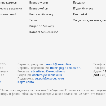
ние карьеры
Бизнес-курсы
Продажи
еские вакансии
Бизнес-кейсы
IT для бизнеса
ик компаний
Книги по бизнесу
Exemarket
Тесты
Энциклопедия менедж
Видео по бизнесу
Каталог бизнес-школ
 77-
Сервисы, рекрутинг:
search@e-xecutive.ru
Телефон 
 со
Сервисы, образование:
trainings@e-xecutive.ru
Телефон 
дакции
Реклама:
advertising@e-xecutive.ru
Адрес:
1
 за
Редакция:
content@e-xecutive.ru
дом 2-38,
Поддержка:
support@e-xecutive.ru
х
Карта сайта
 80% текстов созданы участниками Сообщества. Если вы не согласны с идеям
 цифры и факты, обращайтесь к авторам, а не в редакцию. Сделать это можн