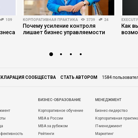
109
КОРПОРАТИВНАЯ ПРАКТИКА
3739
24
EXECUTI
Почему усиление контроля
Как в
знеса
лишает бизнес управляемости
возмо
ЕКЛАРАЦИЯ СООБЩЕСТВА
СТАТЬ АВТОРОМ
1584 пользовате
БИЗНЕС-ОБРАЗОВАНИЕ
МЕНЕДЖМЕНТ
жмент
Корпоративное обучение
Бизнес-лидерство
оты
MBA в России
Корпоративная практик
да
MBA за рубежом
IT-менеджмент
фективность
Рейтинги
Маркетинг