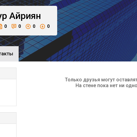
ур
Айриян
0
0
0
0
такты
Только друзья могут оставля
На стене пока нет ни одн