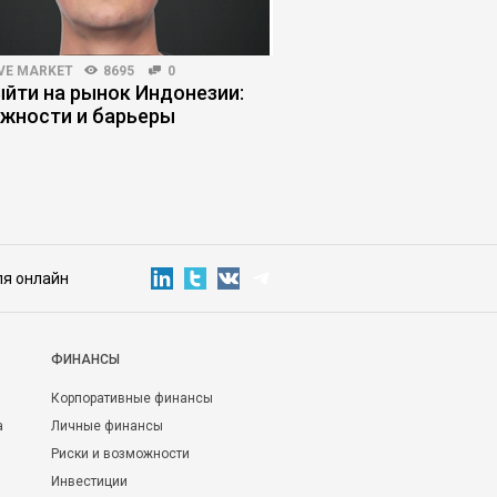
VE MARKET
8695
0
ЛИЧНАЯ ЭФФЕКТИВНОСТЬ
ыйти на рынок Индонезии:
Режим выживания: к
жности и барьеры
управляет решениям
руководителя
ля онлайн
ФИНАНСЫ
Корпоративные финансы
а
Личные финансы
Риски и возможности
Инвестиции