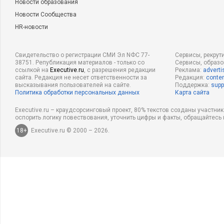
Новости образования
Новости Сообщества
HR-новости
Свидетельство о регистрации СМИ Эл NФС 77-
Сервисы, рекрут
38751. Републикация материалов - только со
Сервисы, образ
ссылкой на
Executive.ru
, с разрешения редакции
Реклама:
adverti
сайта. Редакция не несет ответственности за
Редакция:
conten
высказывания пользователей на сайте.
Поддержка:
supp
Политика обработки персональных данных
Карта сайта
Executive.ru – краудсорсинговый проект, 80% текстов созданы участни
оспорить логику повествования, уточнить цифры и факты, обращайтесь 
18+
Executive.ru © 2000 – 2026.