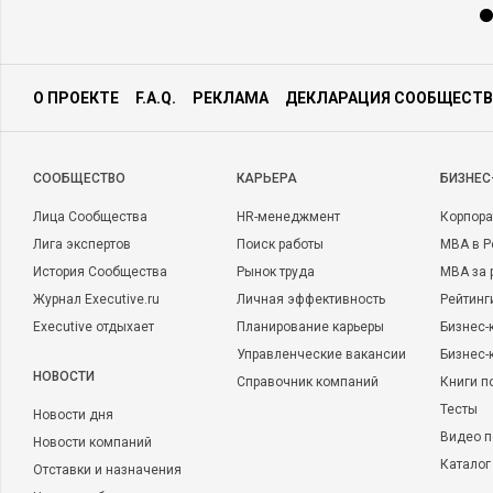
О ПРОЕКТЕ
F.A.Q.
РЕКЛАМА
ДЕКЛАРАЦИЯ СООБЩЕСТВ
CООБЩЕСТВО
КАРЬЕРА
БИЗНЕС
Лица Сообщества
HR-менеджмент
Корпора
Лига экспертов
Поиск работы
MBA в Р
История Сообщества
Рынок труда
MBA за 
Журнал Executive.ru
Личная эффективность
Рейтинг
Executive отдыхает
Планирование карьеры
Бизнес-
Управленческие вакансии
Бизнес-
НОВОСТИ
Справочник компаний
Книги п
Тесты
Новости дня
Видео п
Новости компаний
Каталог
Отставки и назначения