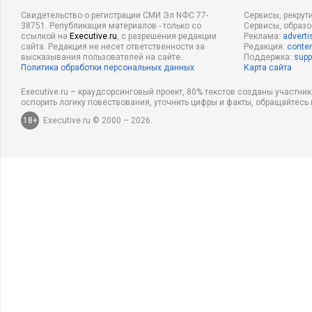
Свидетельство о регистрации СМИ Эл NФС 77-
Сервисы, рекрут
38751. Републикация материалов - только со
Сервисы, образ
ссылкой на
Executive.ru
, с разрешения редакции
Реклама:
adverti
сайта. Редакция не несет ответственности за
Редакция:
conten
высказывания пользователей на сайте.
Поддержка:
supp
Политика обработки персональных данных
Карта сайта
Executive.ru – краудсорсинговый проект, 80% текстов созданы участни
оспорить логику повествования, уточнить цифры и факты, обращайтесь 
18+
Executive.ru © 2000 – 2026.