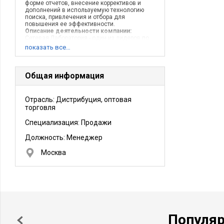
форме отчетов, внесение коррективов и
дополнений в используемую технологию
поиска, привлечения и отбора для
повышения ее эффективности.
Описание деятельности компании:
Сетевая Лаборатория - один из лидеров по
продвижению на российский рынок
показать все…
качественной компьютерной техники и
комплектующих ведущих мировых
производителей.Количество сотрудников:
Более 500 человекМиссия компании:
Общая информация
Продвижение и внедрение
высококачественного компьютерного
оборудования и комплектующих на
Отрасль: Дистрибуция, оптовая
российский рынок с целью обеспечения
торговля
успеха бизнеса и роста экономики
страны.Направления
деятельности:Дистрибуция. Работа с
Специализация: Продажи
дилерами. Сетевая интеграция. Розничные
продажи. Работа с корпоративными
Должность:
Менеджер
клиентами
Москва
Популя