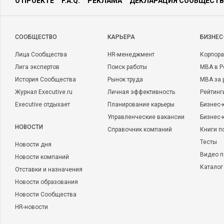
О ПРОЕКТЕ
F.A.Q.
РЕКЛАМА
ДЕКЛАРАЦИЯ СООБЩЕСТВ
CООБЩЕСТВО
КАРЬЕРА
БИЗНЕС
Лица Сообщества
HR-менеджмент
Корпора
Лига экспертов
Поиск работы
MBA в Р
История Сообщества
Рынок труда
MBA за 
Журнал Executive.ru
Личная эффективность
Рейтинг
Executive отдыхает
Планирование карьеры
Бизнес-
Управленческие вакансии
Бизнес-
НОВОСТИ
Справочник компаний
Книги п
Тесты
Новости дня
Видео п
Новости компаний
Каталог
Отставки и назначения
Новости образования
Новости Сообщества
HR-новости