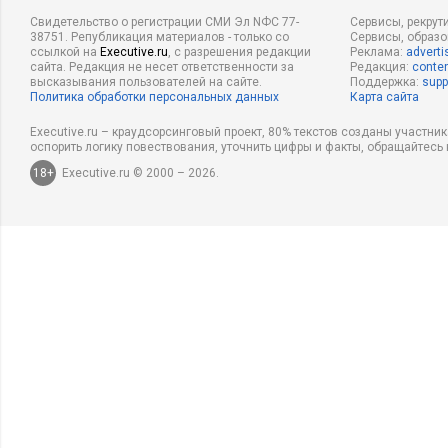
Свидетельство о регистрации СМИ Эл NФС 77-
Сервисы, рекрут
38751. Републикация материалов - только со
Сервисы, образ
ссылкой на
Executive.ru
, с разрешения редакции
Реклама:
adverti
сайта. Редакция не несет ответственности за
Редакция:
conten
высказывания пользователей на сайте.
Поддержка:
supp
Политика обработки персональных данных
Карта сайта
Executive.ru – краудсорсинговый проект, 80% текстов созданы участни
оспорить логику повествования, уточнить цифры и факты, обращайтесь 
18+
Executive.ru © 2000 – 2026.