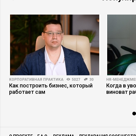
КОРПОРАТИВНАЯ ПРАКТИКА
5027
30
HR-МЕНЕДЖМЕ
Как построить бизнес, который
Когда в ув
работает сам
виноват р