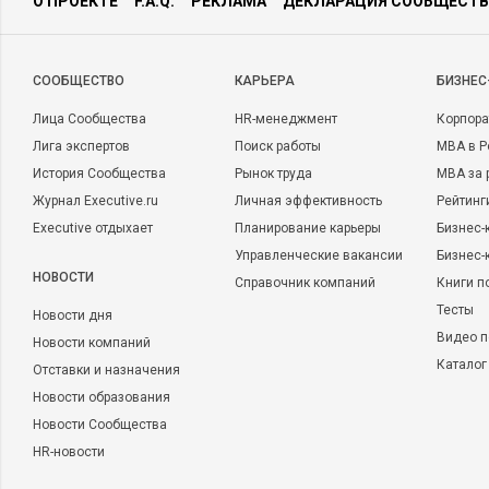
О ПРОЕКТЕ
F.A.Q.
РЕКЛАМА
ДЕКЛАРАЦИЯ СООБЩЕСТВ
CООБЩЕСТВО
КАРЬЕРА
БИЗНЕС
Лица Сообщества
HR-менеджмент
Корпора
Лига экспертов
Поиск работы
MBA в Р
История Сообщества
Рынок труда
MBA за 
Журнал Executive.ru
Личная эффективность
Рейтинг
Executive отдыхает
Планирование карьеры
Бизнес-
Управленческие вакансии
Бизнес-
НОВОСТИ
Справочник компаний
Книги п
Тесты
Новости дня
Видео п
Новости компаний
Каталог
Отставки и назначения
Новости образования
Новости Сообщества
HR-новости