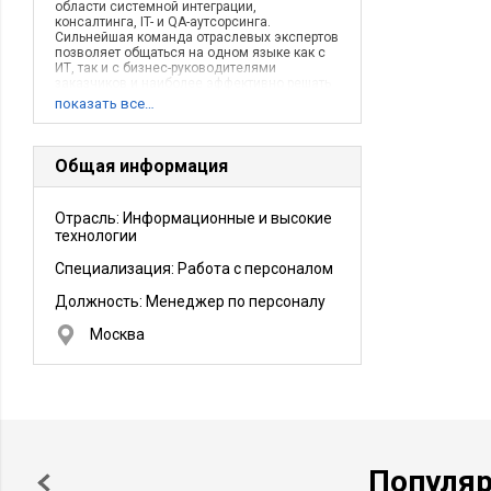
области системной интеграции,
консалтинга, IT- и QA-аутсорсинга.
Сильнейшая команда отраслевых экспертов
позволяет общаться на одном языке как с
ИТ, так и с бизнес-руководителями
заказчиков и наиболее эффективно решать
поставленные задачи
показать все…
Общая информация
Отрасль: Информационные и высокие
технологии
Специализация: Работа с персоналом
Должность:
Менеджер по персоналу
Москва
Популя