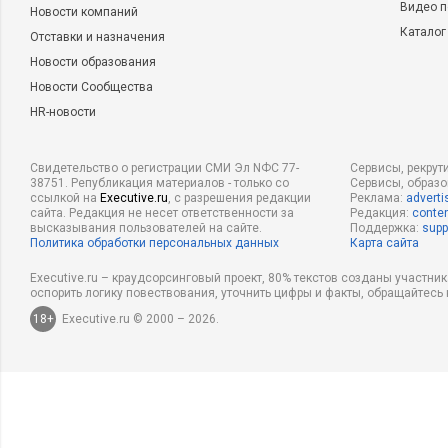
Видео п
Новости компаний
Каталог
Отставки и назначения
Новости образования
Новости Сообщества
HR-новости
Свидетельство о регистрации СМИ Эл NФС 77-
Сервисы, рекрут
38751. Републикация материалов - только со
Сервисы, образ
ссылкой на
Executive.ru
, с разрешения редакции
Реклама:
adverti
сайта. Редакция не несет ответственности за
Редакция:
conten
высказывания пользователей на сайте.
Поддержка:
supp
Политика обработки персональных данных
Карта сайта
Executive.ru – краудсорсинговый проект, 80% текстов созданы участни
оспорить логику повествования, уточнить цифры и факты, обращайтесь 
18+
Executive.ru © 2000 – 2026.