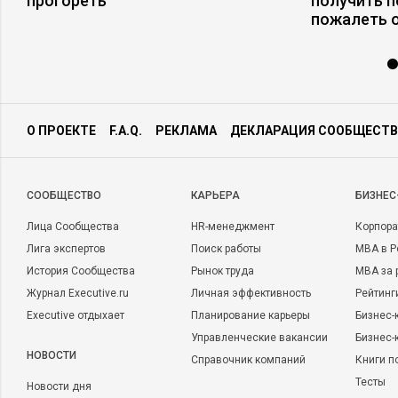
прогореть
получить п
пожалеть 
О ПРОЕКТЕ
F.A.Q.
РЕКЛАМА
ДЕКЛАРАЦИЯ СООБЩЕСТВ
CООБЩЕСТВО
КАРЬЕРА
БИЗНЕС
Лица Сообщества
HR-менеджмент
Корпора
Лига экспертов
Поиск работы
MBA в Р
История Сообщества
Рынок труда
MBA за 
Журнал Executive.ru
Личная эффективность
Рейтинг
Executive отдыхает
Планирование карьеры
Бизнес-
Управленческие вакансии
Бизнес-
НОВОСТИ
Справочник компаний
Книги п
Тесты
Новости дня