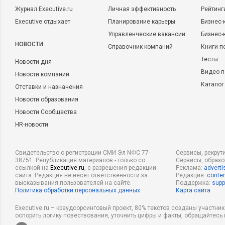
Журнал Executive.ru
Личная эффективность
Рейтинг
Executive отдыхает
Планирование карьеры
Бизнес-
Управленческие вакансии
Бизнес-
НОВОСТИ
Справочник компаний
Книги п
Тесты
Новости дня
Видео п
Новости компаний
Каталог
Отставки и назначения
Новости образования
Новости Сообщества
HR-новости
Свидетельство о регистрации СМИ Эл NФС 77-
Сервисы, рекрут
38751. Републикация материалов - только со
Сервисы, образ
ссылкой на
Executive.ru
, с разрешения редакции
Реклама:
adverti
сайта. Редакция не несет ответственности за
Редакция:
conten
высказывания пользователей на сайте.
Поддержка:
supp
Политика обработки персональных данных
Карта сайта
Executive.ru – краудсорсинговый проект, 80% текстов созданы участни
оспорить логику повествования, уточнить цифры и факты, обращайтесь 