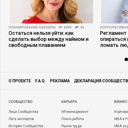
ПЛАНИРОВАНИЕ КАРЬЕРЫ
4699
36
КОРПОРАТИВНА
Остаться нельзя уйти: как
Регламент 
сделать выбор между наймом и
опираться 
свободным плаванием
ломать лю
О ПРОЕКТЕ
F.A.Q.
РЕКЛАМА
ДЕКЛАРАЦИЯ СООБЩЕСТВ
CООБЩЕСТВО
КАРЬЕРА
БИЗНЕС
Лица Сообщества
HR-менеджмент
Корпора
Лига экспертов
Поиск работы
MBA в Р
История Сообщества
Рынок труда
MBA за 