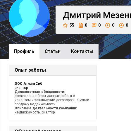
Дмитрий
Мезен
55
0
0
0
0
Профиль
Cтатьи
Контакты
Опыт работы
ООО АтлантСиб
риэлтор
Должностные обязанности:
состовление базы данных,работа с
клиентом и заключение договоров на купли-
продажу недвижимости
Описание деятельности компании:
недвижимость. риэлтор