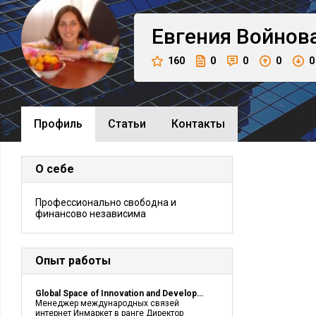
Евгения
Войнов
160
0
0
0
0
Профиль
Cтатьи
Контакты
О себе
Профессионально свободна и
финансово независима
Опыт работы
Global Space of Innovation and Development Inmarket
Менеджер международных связей
интернет Инмаркет в ранге Директор