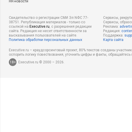
HR-новости
Свидетельство о регистрации СМИ Эл NФС 77-
Сервисы, рекрут
38751. Републикация материалов - только со
Сервисы, образ
ссылкой на
Executive.ru
, с разрешения редакции
Реклама:
adverti
сайта. Редакция не несет ответственности за
Редакция:
conten
высказывания пользователей на сайте.
Поддержка:
supp
Политика обработки персональных данных
Карта сайта
Executive.ru – краудсорсинговый проект, 80% текстов созданы участни
оспорить логику повествования, уточнить цифры и факты, обращайтесь 
18+
Executive.ru © 2000 – 2026.