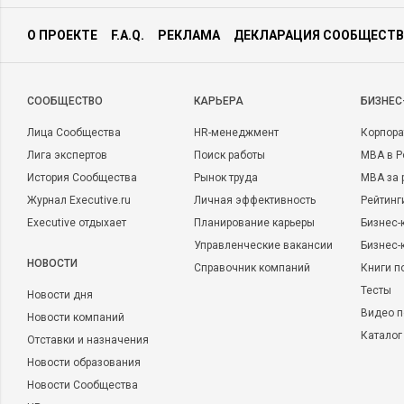
О ПРОЕКТЕ
F.A.Q.
РЕКЛАМА
ДЕКЛАРАЦИЯ СООБЩЕСТВ
CООБЩЕСТВО
КАРЬЕРА
БИЗНЕС
Лица Сообщества
HR-менеджмент
Корпора
Лига экспертов
Поиск работы
MBA в Р
История Сообщества
Рынок труда
MBA за 
Журнал Executive.ru
Личная эффективность
Рейтинг
Executive отдыхает
Планирование карьеры
Бизнес-
Управленческие вакансии
Бизнес-
НОВОСТИ
Справочник компаний
Книги п
Тесты
Новости дня
Видео п
Новости компаний
Каталог
Отставки и назначения
Новости образования
Новости Сообщества