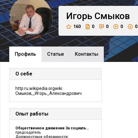
Игорь
Смыков
160
0
0
0
0
Профиль
Cтатьи
Контакты
О себе
http:ru.wikipedia.orgwiki
Смыков,_Игорь_Александрович
Опыт работы
Общественное движение За социальную справедливость
председатель
Должностные обязанности: