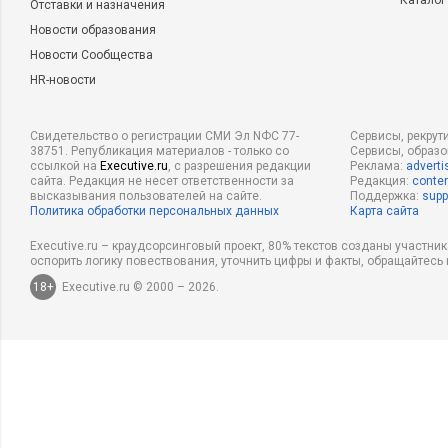
Каталог
Отставки и назначения
Новости образования
Новости Сообщества
HR-новости
Свидетельство о регистрации СМИ Эл NФС 77-
Сервисы, рекрут
38751. Републикация материалов - только со
Сервисы, образ
ссылкой на
Executive.ru
, с разрешения редакции
Реклама:
adverti
сайта. Редакция не несет ответственности за
Редакция:
conten
высказывания пользователей на сайте.
Поддержка:
supp
Политика обработки персональных данных
Карта сайта
Executive.ru – краудсорсинговый проект, 80% текстов созданы участни
оспорить логику повествования, уточнить цифры и факты, обращайтесь 
18+
Executive.ru © 2000 – 2026.