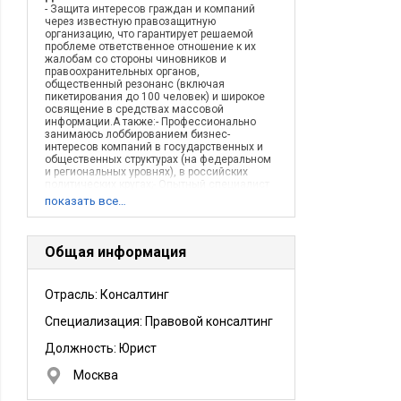
- Защита интересов граждан и компаний
через известную правозащитную
организацию, что гарантирует решаемой
проблеме ответственное отношение к их
жалобам со стороны чиновников и
правоохранительных органов,
общественный резонанс (включая
пикетирования до 100 человек) и широкое
освящение в средствах массовой
информации.А также:- Профессионально
занимаюсь лоббированием бизнес-
интересов компаний в государственных и
общественных структурах (на федеральном
и региональных уровнях), в российских
политических кругах;- Опытный специалист
по установлению связей с чиновниками
показать все…
федеральных и региональных органов
власти и управления (GR-менеджмент), с
работниками правоохранительных органов и
судейским корпусом;- Защита по
Общая информация
гражданским делам, жилищным и трудовым
спорам в судах общей юрисдикции;-
Консультации по уголовным делам;-
Отрасль: Консалтинг
Подготовка депутатских запросов.
Описание деятельности компании:
Специализация: Правовой консалтинг
Общественное движение За социальную
справедливость, г. МоскваРоссийская
общественная правозащитная организация.
Должность:
Юрист
Ставит своей уставной целью защиту
жителей столицы от недобросовестных
Москва
работодателей и чиновничьего произвола,
борется с рейдерскими захватами