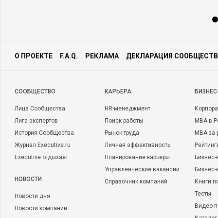
О ПРОЕКТЕ
F.A.Q.
РЕКЛАМА
ДЕКЛАРАЦИЯ СООБЩЕСТВ
CООБЩЕСТВО
КАРЬЕРА
БИЗНЕС
Лица Сообщества
HR-менеджмент
Корпора
Лига экспертов
Поиск работы
MBA в Р
История Сообщества
Рынок труда
MBA за 
Журнал Executive.ru
Личная эффективность
Рейтинг
Executive отдыхает
Планирование карьеры
Бизнес-
Управленческие вакансии
Бизнес-
НОВОСТИ
Справочник компаний
Книги п
Тесты
Новости дня
Видео п
Новости компаний