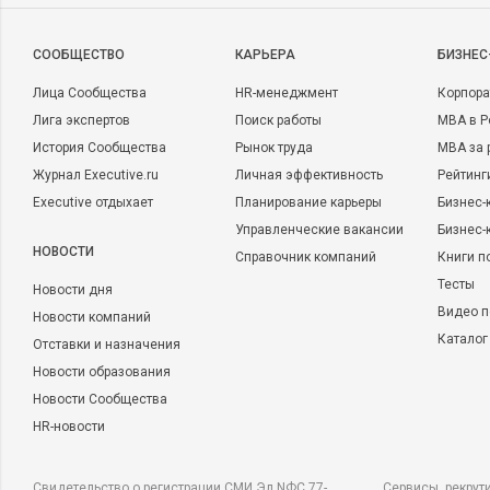
CООБЩЕСТВО
КАРЬЕРА
БИЗНЕС
Лица Сообщества
HR-менеджмент
Корпора
Лига экспертов
Поиск работы
MBA в Р
История Сообщества
Рынок труда
MBA за 
Журнал Executive.ru
Личная эффективность
Рейтинг
Executive отдыхает
Планирование карьеры
Бизнес-
Управленческие вакансии
Бизнес-
НОВОСТИ
Справочник компаний
Книги п
Тесты
Новости дня
Видео п
Новости компаний
Каталог
Отставки и назначения
Новости образования
Новости Сообщества
HR-новости
Свидетельство о регистрации СМИ Эл NФС 77-
Сервисы, рекрут