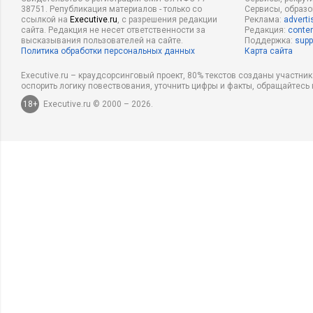
38751. Републикация материалов - только со
Сервисы, образ
ссылкой на
Executive.ru
, с разрешения редакции
Реклама:
adverti
сайта. Редакция не несет ответственности за
Редакция:
conten
высказывания пользователей на сайте.
Поддержка:
supp
Политика обработки персональных данных
Карта сайта
Executive.ru – краудсорсинговый проект, 80% текстов созданы участни
оспорить логику повествования, уточнить цифры и факты, обращайтесь 
18+
Executive.ru © 2000 – 2026.