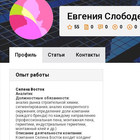
Евгения
Слобод
55
0
0
0
0
Профиль
Cтатьи
Контакты
Опыт работы
Селена Восток
Аналитик
Должностные обязанности:
анализ рынка строительной химии;
сегментирование; анализ конкурентного
окружения; определение доли компании
(каждого бренда) по каждому направлению
(профессиональная пена, монтажная пена,
герметики, индустриальные герметики,
монтажный клей и др.)
Описание деятельности компании:
Компания Селена Восток входит холдинг