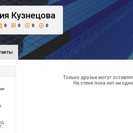
ия
Кузнецова
0
0
0
0
такты
Только друзья могут оставля
На стене пока нет ни одн
ент
в
ЭД,
Т,