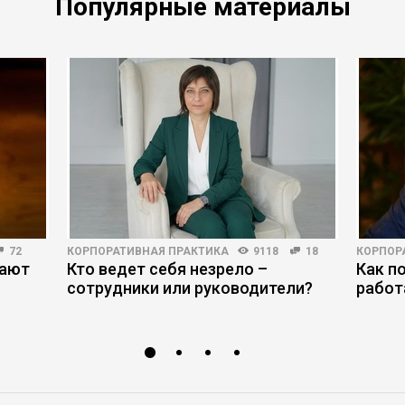
Популярные материалы
по
ана
ения
72
КОРПОРАТИВНАЯ ПРАКТИКА
9118
18
КОРПОР
мают
Кто ведет себя незрело –
Как п
сотрудники или руководители?
работ