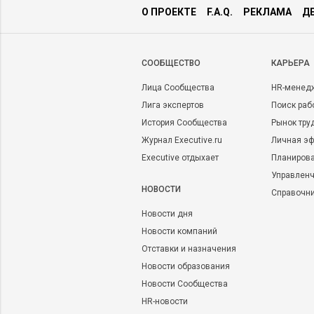
О ПРОЕКТЕ
F.A.Q.
РЕКЛАМА
Д
CООБЩЕСТВО
КАРЬЕРА
Лица Сообщества
HR-менед
Лига экспертов
Поиск раб
История Сообщества
Рынок тру
Журнал Executive.ru
Личная эф
Executive отдыхает
Планирова
Управленч
НОВОСТИ
Справочн
Новости дня
Новости компаний
Отставки и назначения
Новости образования
Новости Сообщества
HR-новости