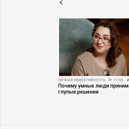
координации работы групп аудиторов 
мере необходимости• Составление пл
распределения ресурсов для выполн
программы работы Департамента
корпоративного аудита
Описание деятельности компании:
Добыча, переработка и сбыт нефти и
нефтепродуктов
4557
27
ЛИЧНАЯ ЭФФЕКТИВНОСТЬ
11726
elegram: как
Почему умные люди прини
 коммуникации
глупые решения