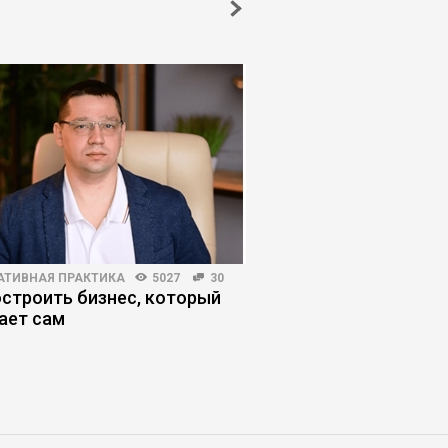
АТИВНАЯ ПРАКТИКА
5027
30
КОРПОРАТИВНАЯ ПРАКТИКА
остроить бизнес, который
Корпоративная грави
ает сам
системы сводят иде