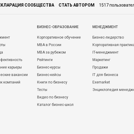
ЕКЛАРАЦИЯ СООБЩЕСТВА
СТАТЬ АВТОРОМ
1517 пользовате
БИЗНЕС-ОБРАЗОВАНИЕ
МЕНЕДЖМЕНТ
жмент
Корпоративное обучение
Бизнес-лидерство
оты
MBA в России
Корпоративная практик
да
MBA за рубежом
IT-менеджмент
фективность
Рейтинги
Маркетинг
ние карьеры
Бизнес-курсы
Продажи
еские вакансии
Бизнес-кейсы
IT для бизнеса
ик компаний
Книги по бизнесу
Exemarket
Тесты
Энциклопедия менедж
Видео по бизнесу
Каталог бизнес-школ