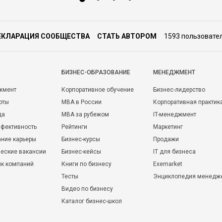
ЕКЛАРАЦИЯ СООБЩЕСТВА
СТАТЬ АВТОРОМ
1593 пользовате
БИЗНЕС-ОБРАЗОВАНИЕ
МЕНЕДЖМЕНТ
жмент
Корпоративное обучение
Бизнес-лидерство
оты
MBA в России
Корпоративная практик
да
MBA за рубежом
IT-менеджмент
фективность
Рейтинги
Маркетинг
ние карьеры
Бизнес-курсы
Продажи
еские вакансии
Бизнес-кейсы
IT для бизнеса
ик компаний
Книги по бизнесу
Exemarket
Тесты
Энциклопедия менедж
Видео по бизнесу
Каталог бизнес-школ