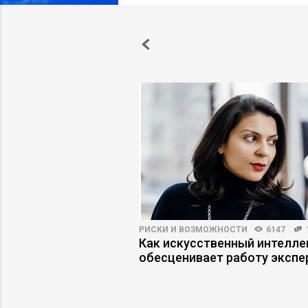
5655
54
РИСКИ И ВОЗМОЖНОСТИ
6147
ге: где
Как искусственный интелле
я эффективность и
обесценивает работу экспе
риски