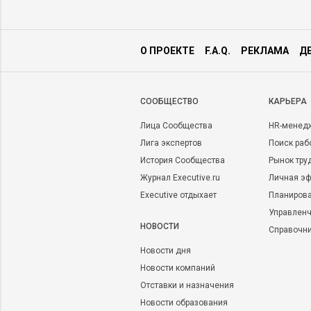
О ПРОЕКТЕ
F.A.Q.
РЕКЛАМА
Д
CООБЩЕСТВО
КАРЬЕРА
Лица Сообщества
HR-менед
Лига экспертов
Поиск раб
История Сообщества
Рынок тру
Журнал Executive.ru
Личная эф
Executive отдыхает
Планирова
Управленч
НОВОСТИ
Справочн
Новости дня
Новости компаний
Отставки и назначения
Новости образования