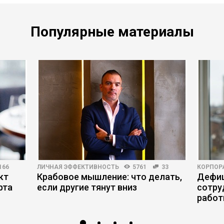
Популярные материалы
166
ЛИЧНАЯ ЭФФЕКТИВНОСТЬ
5761
33
КОРПОР
кт
Крабовое мышление: что делать,
Дефиц
рта
если другие тянут вниз
сотру
работ