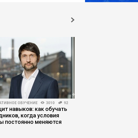
АТИВНОЕ ОБУЧЕНИЕ
3010
92
КОРПОРАТИВНАЯ ПРАКТИКА
ит навыков: как обучать
Как снизить ФОТ на 
дников, когда условия
операционную модел
ы постоянно меняются