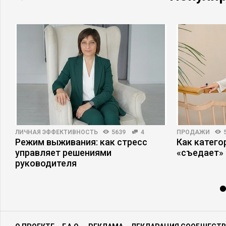
отчетности;•Ведение оперативного учета и
контроль за своевременностью
платежей;•Составление плана закупок на
месяц, расчет и контроль за выполнением
финансового плана;
Описание деятельности компании:
Кондитерское производство.
ЛИЧНАЯ ЭФФЕКТИВНОСТЬ
5639
4
ПРОДАЖИ
Режим выживания: как стресс
Как катег
управляет решениями
«съедает»
руководителя