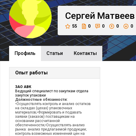
Сергей
Матвеев
55
0
0
0
0
Профиль
Cтатьи
Контакты
Опыт работы
ЗАО АВК
Ведущий специалист по закупкам отдела
закупок упаковки
Должностные обязанности:
•Осуществлять контроль и анализ остатков
на складах (цехах) упаковочных
материалов;•Формировать и подавать
заявки (заказов) поставщикам на
основании рассчитанной
обеспеченности;•Осуществлять анализ
рынка: анализ предлагаемой продукции;
контроль возможных изменений цен на