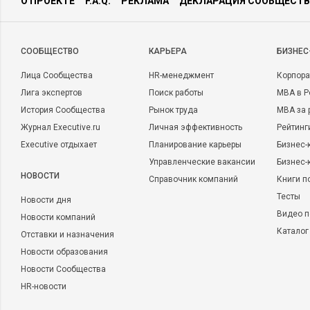
О ПРОЕКТЕ
F.A.Q.
РЕКЛАМА
ДЕКЛАРАЦИЯ СООБЩЕСТВ
CООБЩЕСТВО
КАРЬЕРА
БИЗНЕС
Лица Сообщества
HR-менеджмент
Корпора
Лига экспертов
Поиск работы
MBA в Р
История Сообщества
Рынок труда
MBA за 
Журнал Executive.ru
Личная эффективность
Рейтинг
Executive отдыхает
Планирование карьеры
Бизнес-
Управленческие вакансии
Бизнес-
НОВОСТИ
Справочник компаний
Книги п
Тесты
Новости дня
Видео п
Новости компаний
Каталог
Отставки и назначения
Новости образования
Новости Сообщества
HR-новости