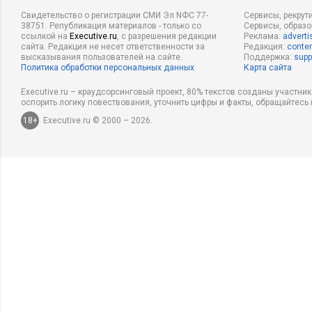
Свидетельство о регистрации СМИ Эл NФС 77-
Сервисы, рекрут
38751. Републикация материалов - только со
Сервисы, образ
ссылкой на
Executive.ru
, с разрешения редакции
Реклама:
adverti
сайта. Редакция не несет ответственности за
Редакция:
conten
высказывания пользователей на сайте.
Поддержка:
supp
Политика обработки персональных данных
Карта сайта
Executive.ru – краудсорсинговый проект, 80% текстов созданы участни
оспорить логику повествования, уточнить цифры и факты, обращайтесь 
18+
Executive.ru © 2000 – 2026.