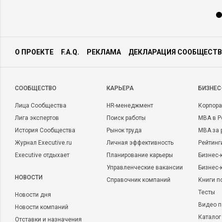
О ПРОЕКТЕ
F.A.Q.
РЕКЛАМА
ДЕКЛАРАЦИЯ СООБЩЕСТВ
CООБЩЕСТВО
КАРЬЕРА
БИЗНЕС
Лица Сообщества
HR-менеджмент
Корпора
Лига экспертов
Поиск работы
MBA в Р
История Сообщества
Рынок труда
MBA за 
Журнал Executive.ru
Личная эффективность
Рейтинг
Executive отдыхает
Планирование карьеры
Бизнес-
Управленческие вакансии
Бизнес-
НОВОСТИ
Справочник компаний
Книги п
Тесты
Новости дня
Видео п
Новости компаний
Каталог
Отставки и назначения