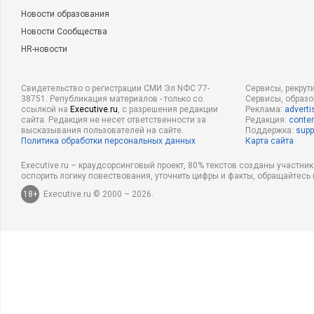
Новости образования
Новости Сообщества
HR-новости
Свидетельство о регистрации СМИ Эл NФС 77-
Сервисы, рекрут
38751. Републикация материалов - только со
Сервисы, образ
ссылкой на
Executive.ru
, с разрешения редакции
Реклама:
adverti
сайта. Редакция не несет ответственности за
Редакция:
conten
высказывания пользователей на сайте.
Поддержка:
supp
Политика обработки персональных данных
Карта сайта
Executive.ru – краудсорсинговый проект, 80% текстов созданы участни
оспорить логику повествования, уточнить цифры и факты, обращайтесь 
18+
Executive.ru © 2000 – 2026.