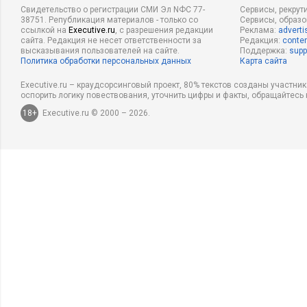
Свидетельство о регистрации СМИ Эл NФС 77-
Сервисы, рекрут
38751. Републикация материалов - только со
Сервисы, образ
ссылкой на
Executive.ru
, с разрешения редакции
Реклама:
adverti
сайта. Редакция не несет ответственности за
Редакция:
conten
высказывания пользователей на сайте.
Поддержка:
supp
Политика обработки персональных данных
Карта сайта
Executive.ru – краудсорсинговый проект, 80% текстов созданы участни
оспорить логику повествования, уточнить цифры и факты, обращайтесь 
18+
Executive.ru © 2000 – 2026.