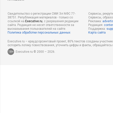
Свидетельство о регистрации СМИ Эл NФС 77-
Сервисы, рекрут
38751. Републикация материалов - только со
Сервисы, образ
ссылкой на
Executive.ru
, с разрешения редакции
Реклама:
adverti
сайта. Редакция не несет ответственности за
Редакция:
conten
высказывания пользователей на сайте.
Поддержка:
supp
Политика обработки персональных данных
Карта сайта
Executive.ru – краудсорсинговый проект, 80% текстов созданы участни
оспорить логику повествования, уточнить цифры и факты, обращайтесь 
18+
Executive.ru © 2000 – 2026.