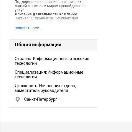
Поддержание и наращивание внешних
связей с внешним миром провайдеров hr-
услуг
Описание деятельности компании:
Партнер 1С:франчайзи. Комплексная
автоматизация предприятий малого и
среднего бзнеса
показать все…
Общая информация
Отрасль: Информационные и высокие
технологии
Специализация: Информационные
технологии
Должность:
Начальник отдела,
заместитель руководителя
Санкт-Петербург