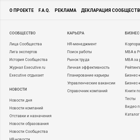
О ПРОЕКТЕ
F.A.Q.
РЕКЛАМА
ДЕКЛАРАЦИЯ СООБЩЕСТВ
CООБЩЕСТВО
КАРЬЕРА
БИЗНЕС
Лица Сообщества
HR-менеджмент
Корпора
Лига экспертов
Поиск работы
MBA в Р
История Сообщества
Рынок труда
MBA за 
Журнал Executive.ru
Личная эффективность
Рейтинг
Executive отдыхает
Планирование карьеры
Бизнес-
Управленческие вакансии
Бизнес-
НОВОСТИ
Справочник компаний
Книги п
Тесты
Новости дня
Видео п
Новости компаний
Каталог
Отставки и назначения
Новости образования
Новости Сообщества
HR-новости