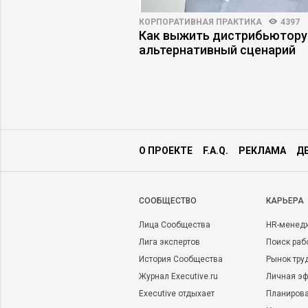
6405
51
КОРПОРАТИВНАЯ ПРАКТИКА
4397
 в поиске работы:
Как выжить дистрибьютору
сь на рынке труда
альтернативный сценарий
О ПРОЕКТЕ
F.A.Q.
РЕКЛАМА
Д
CООБЩЕСТВО
КАРЬЕРА
Лица Сообщества
HR-менед
Лига экспертов
Поиск раб
История Сообщества
Рынок тру
Журнал Executive.ru
Личная эф
Executive отдыхает
Планирова