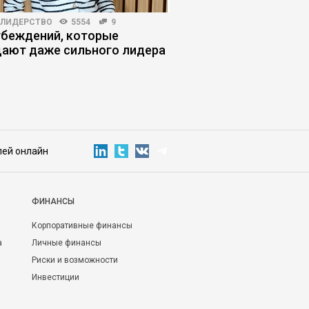
-ЛИДЕРСТВО
5554
9
ЛИЧНАЯ ЭФФЕКТИВНОСТЬ
убеждений, которые
Переговоры с первы
ают даже сильного лидера
как сорвать защитн
собеседника
лей онлайн
ФИНАНСЫ
Корпоративные финансы
а
Личные финансы
Риски и возможности
Инвестиции