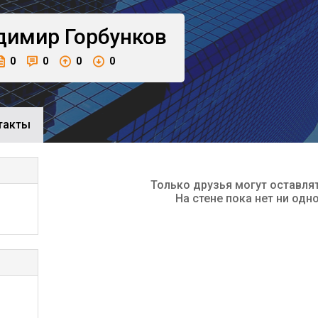
димир
Горбунков
0
0
0
0
такты
Только друзья могут оставля
На стене пока нет ни одн