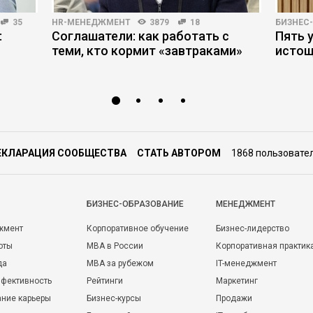
35
HR-МЕНЕДЖМЕНТ
3879
18
БИЗНЕС
:
Соглашатели: как работать с
Пять 
теми, кто кормит «завтраками»
истощ
ЕКЛАРАЦИЯ СООБЩЕСТВА
СТАТЬ АВТОРОМ
1868 пользовате
БИЗНЕС-ОБРАЗОВАНИЕ
МЕНЕДЖМЕНТ
жмент
Корпоративное обучение
Бизнес-лидерство
оты
MBA в России
Корпоративная практик
да
MBA за рубежом
IT-менеджмент
фективность
Рейтинги
Маркетинг
ние карьеры
Бизнес-курсы
Продажи