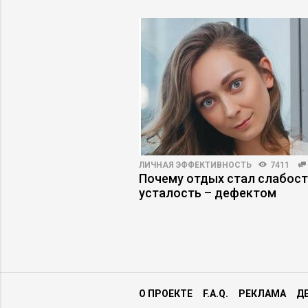
ПРАКТИКА
5845
103
ЛИЧНАЯ ЭФФЕКТИВНОСТЬ
7411
-русски: как
Почему отдых стал слабост
 культурный код и не
усталость – дефектом
й
О ПРОЕКТЕ
F.A.Q.
РЕКЛАМА
Д