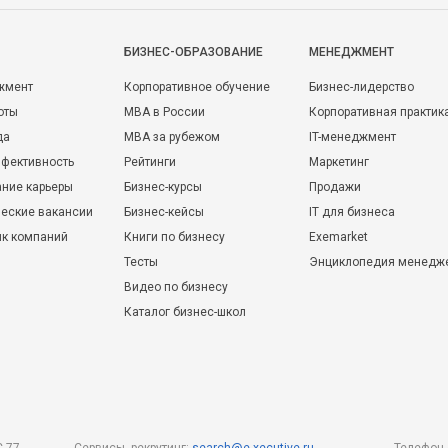
БИЗНЕС-ОБРАЗОВАНИЕ
МЕНЕДЖМЕНТ
жмент
Корпоративное обучение
Бизнес-лидерство
оты
MBA в России
Корпоративная практик
да
MBA за рубежом
IT-менеджмент
фективность
Рейтинги
Маркетинг
ние карьеры
Бизнес-курсы
Продажи
еские вакансии
Бизнес-кейсы
IT для бизнеса
ик компаний
Книги по бизнесу
Exemarket
Тесты
Энциклопедия менедж
Видео по бизнесу
Каталог бизнес-школ