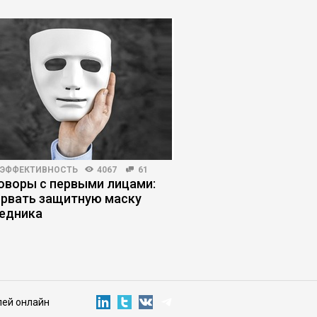
 ЭФФЕКТИВНОСТЬ
4067
61
ПЛАНИРОВАНИЕ КАРЬЕРЫ
оворы с первыми лицами:
Должность руководи
орвать защитную маску
получить повышение
едника
пожалеть об этом
лей онлайн