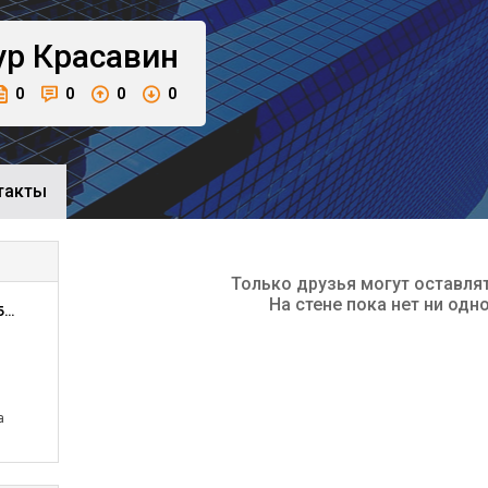
ур
Красавин
0
0
0
0
такты
Только друзья могут оставля
На стене пока нет ни одн
Консалтинговая фирма Рост Вашего Бизнеса
а