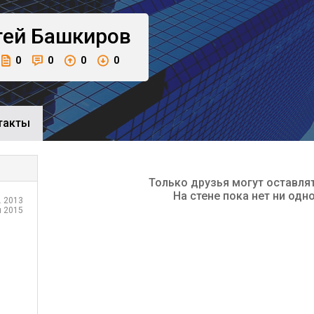
гей
Башкиров
0
0
0
0
такты
Только друзья могут оставля
На стене пока нет ни одн
. 2013
 2015