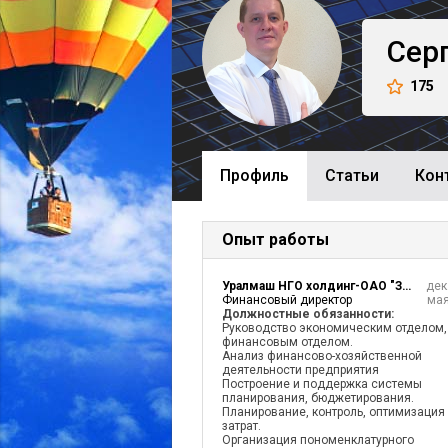
Сер
175
Профиль
Cтатьи
Кон
Опыт работы
Уралмаш НГО холдинг-ОАО "Завод Нефтемаш"
дек
Финансовый директор
мая
Должностные обязанности:
Руководство экономическим отделом,
финансовым отделом.
Анализ финансово-хозяйственной
деятельности предприятия
Построение и поддержка системы
планирования, бюджетирования.
Планирование, контроль, оптимизация
затрат.
Организация пономенклатурного