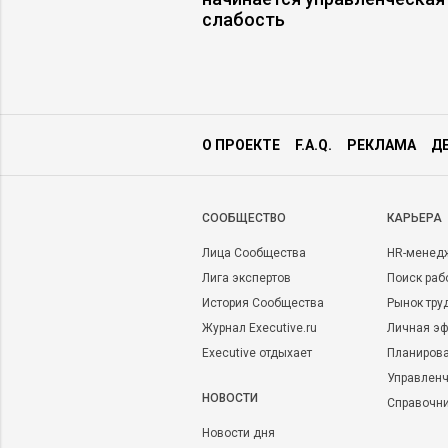
 продаж
слабость
О ПРОЕКТЕ
F.A.Q.
РЕКЛАМА
Д
CООБЩЕСТВО
КАРЬЕРА
Лица Сообщества
HR-менед
Лига экспертов
Поиск раб
История Сообщества
Рынок тру
Журнал Executive.ru
Личная эф
Executive отдыхает
Планирова
Управленч
НОВОСТИ
Справочн
Новости дня