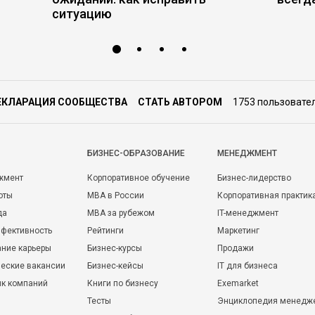
ситуацию
ЕКЛАРАЦИЯ СООБЩЕСТВА
СТАТЬ АВТОРОМ
1753 пользовате
БИЗНЕС-ОБРАЗОВАНИЕ
МЕНЕДЖМЕНТ
жмент
Корпоративное обучение
Бизнес-лидерство
оты
MBA в России
Корпоративная практик
да
MBA за рубежом
IT-менеджмент
фективность
Рейтинги
Маркетинг
ние карьеры
Бизнес-курсы
Продажи
еские вакансии
Бизнес-кейсы
IT для бизнеса
ик компаний
Книги по бизнесу
Exemarket
Тесты
Энциклопедия менедж