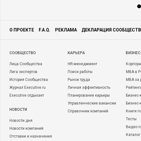
О ПРОЕКТЕ
F.A.Q.
РЕКЛАМА
ДЕКЛАРАЦИЯ СООБЩЕСТВ
CООБЩЕСТВО
КАРЬЕРА
БИЗНЕС
Лица Сообщества
HR-менеджмент
Корпора
Лига экспертов
Поиск работы
MBA в Р
История Сообщества
Рынок труда
MBA за 
Журнал Executive.ru
Личная эффективность
Рейтинг
Executive отдыхает
Планирование карьеры
Бизнес-
Управленческие вакансии
Бизнес-
НОВОСТИ
Справочник компаний
Книги п
Тесты
Новости дня
Видео п
Новости компаний
Каталог
Отставки и назначения