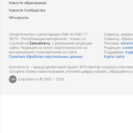
Новости образования
Новости Сообщества
HR-новости
Свидетельство о регистрации СМИ Эл NФС 77-
Сервисы, рекрут
38751. Републикация материалов - только со
Сервисы, образ
ссылкой на
Executive.ru
, с разрешения редакции
Реклама:
adverti
сайта. Редакция не несет ответственности за
Редакция:
conten
высказывания пользователей на сайте.
Поддержка:
supp
Политика обработки персональных данных
Карта сайта
Executive.ru – краудсорсинговый проект, 80% текстов созданы участни
оспорить логику повествования, уточнить цифры и факты, обращайтесь 
18+
Executive.ru © 2000 – 2026.