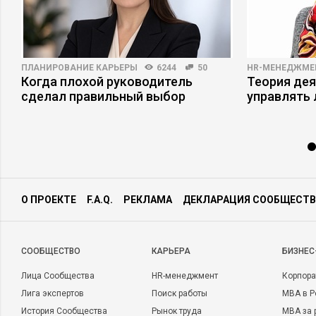
ПЛАНИРОВАНИЕ КАРЬЕРЫ
6244
50
HR-МЕНЕДЖМЕ
Когда плохой руководитель
Теория дея
ы
сделал правильный выбор
управлять
О ПРОЕКТЕ
F.A.Q.
РЕКЛАМА
ДЕКЛАРАЦИЯ СООБЩЕСТВ
CООБЩЕСТВО
КАРЬЕРА
БИЗНЕС
Лица Сообщества
HR-менеджмент
Корпора
Лига экспертов
Поиск работы
MBA в Р
История Сообщества
Рынок труда
MBA за 