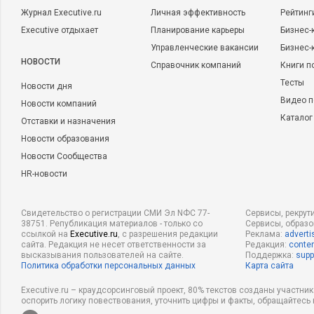
Журнал Executive.ru
Личная эффективность
Рейтинг
Executive отдыхает
Планирование карьеры
Бизнес-
Управленческие вакансии
Бизнес-
НОВОСТИ
Справочник компаний
Книги п
Тесты
Новости дня
Видео п
Новости компаний
Каталог
Отставки и назначения
Новости образования
Новости Сообщества
HR-новости
Свидетельство о регистрации СМИ Эл NФС 77-
Сервисы, рекрут
38751. Републикация материалов - только со
Сервисы, образ
ссылкой на
Executive.ru
, с разрешения редакции
Реклама:
adverti
сайта. Редакция не несет ответственности за
Редакция:
conten
высказывания пользователей на сайте.
Поддержка:
supp
Политика обработки персональных данных
Карта сайта
Executive.ru – краудсорсинговый проект, 80% текстов созданы участни
оспорить логику повествования, уточнить цифры и факты, обращайтесь 