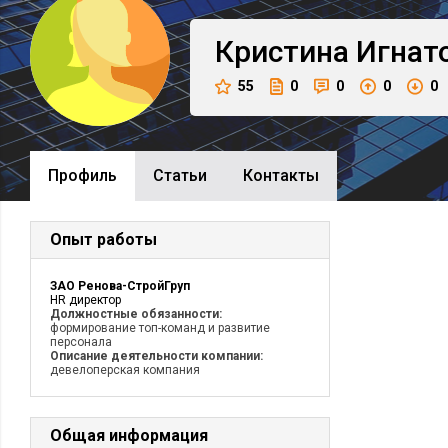
Кристина
Игнат
55
0
0
0
0
Профиль
Cтатьи
Контакты
Опыт работы
ЗАО Ренова-СтройГруп
HR директор
Должностные обязанности:
формирование топ-команд и развитие
персонала
Описание деятельности компании:
девелоперская компания
Общая информация