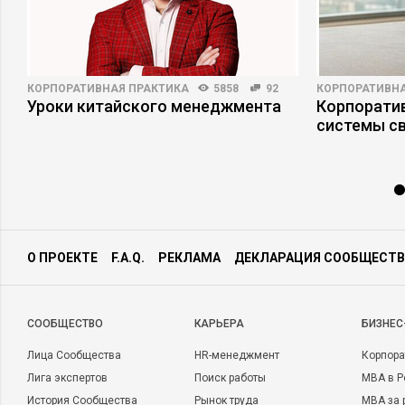
КОРПОРАТИВНАЯ ПРАКТИКА
5858
92
КОРПОРАТИВНА
–
Уроки китайского менеджмента
Корпоратив
системы св
О ПРОЕКТЕ
F.A.Q.
РЕКЛАМА
ДЕКЛАРАЦИЯ СООБЩЕСТВ
CООБЩЕСТВО
КАРЬЕРА
БИЗНЕС
Лица Сообщества
HR-менеджмент
Корпора
Лига экспертов
Поиск работы
MBA в Р
История Сообщества
Рынок труда
MBA за 