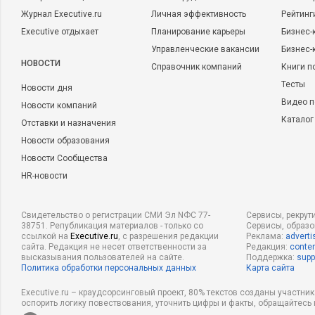
Журнал Executive.ru
Личная эффективность
Рейтинг
Executive отдыхает
Планирование карьеры
Бизнес-
Управленческие вакансии
Бизнес-
НОВОСТИ
Справочник компаний
Книги п
Тесты
Новости дня
Видео п
Новости компаний
Каталог
Отставки и назначения
Новости образования
Новости Сообщества
HR-новости
Свидетельство о регистрации СМИ Эл NФС 77-
Сервисы, рекрут
38751. Републикация материалов - только со
Сервисы, образ
ссылкой на
Executive.ru
, с разрешения редакции
Реклама:
adverti
сайта. Редакция не несет ответственности за
Редакция:
conten
высказывания пользователей на сайте.
Поддержка:
supp
Политика обработки персональных данных
Карта сайта
Executive.ru – краудсорсинговый проект, 80% текстов созданы участни
оспорить логику повествования, уточнить цифры и факты, обращайтесь 