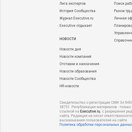
Лига экспертов
Поиск раб
История Сообщества
Рынок тру
Журнал Executive.ru
Личная эф
Executive отдыхает
Планирова
Управленч
НОВОСТИ
Справочн
Новости дня
Новости компаний
Отставки и назначения
Новости образования
Новости Сообщества
HR-новости
Свидетельство о регистрации СМИ Эл NФС
38751. Републикация материалов - только
ссылкой на
Executive.ru
, с разрешения ре
сайта. Редакция не несет ответственности
высказывания пользователей на сайте.
Политика обработки персональных данны