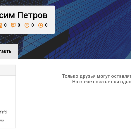
сим
Петров
0
0
0
0
такты
Только друзья могут оставля
На стене пока нет ни одн
fafd
ами