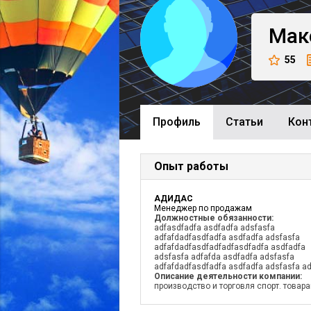
Мак
55
Профиль
Cтатьи
Кон
Опыт работы
АДИДАС
Менеджер по продажам
Должностные обязанности:
adfasdfadfa asdfadfa adsfasfa
adfafdadfasdfadfa asdfadfa adsfasfa
adfafdadfasdfadfadfasdfadfa asdfadfa
adsfasfa adfafda asdfadfa adsfasfa
adfafdadfasdfadfa asdfadfa adsfasfa ad
Описание деятельности компании:
производство и торговля спорт. товар