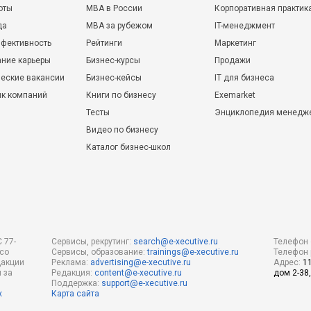
оты
MBA в России
Корпоративная практик
да
MBA за рубежом
IT-менеджмент
фективность
Рейтинги
Маркетинг
ние карьеры
Бизнес-курсы
Продажи
еские вакансии
Бизнес-кейсы
IT для бизнеса
ик компаний
Книги по бизнесу
Exemarket
Тесты
Энциклопедия менедж
Видео по бизнесу
Каталог бизнес-школ
 77-
Сервисы, рекрутинг:
search@e-xecutive.ru
Телефон 
 со
Сервисы, образование:
trainings@e-xecutive.ru
Телефон 
дакции
Реклама:
advertising@e-xecutive.ru
Адрес:
1
 за
Редакция:
content@e-xecutive.ru
дом 2-38,
Поддержка:
support@e-xecutive.ru
х
Карта сайта