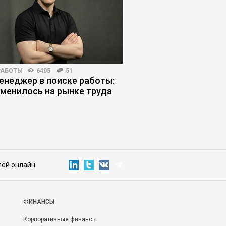
РАБОТЫ
6405
51
МАРКЕТИНГ
4625
46
енеджер в поиске работы:
Почему клиенты не в
зменилось на рынке труда
«уникальность» про
лей онлайн
ФИНАНСЫ
Корпоративные финансы