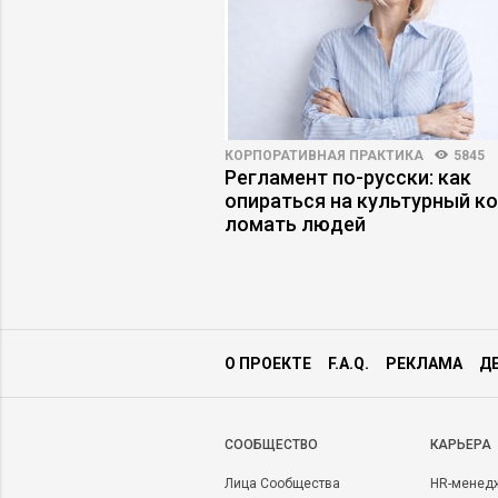
АРЬЕРЫ
4694
8
КОРПОРАТИВНАЯ ПРАКТИКА
5845
уководителя: как
Регламент по-русски: как
ышение и не
опираться на культурный ко
 этом
ломать людей
О ПРОЕКТЕ
F.A.Q.
РЕКЛАМА
Д
CООБЩЕСТВО
КАРЬЕРА
Лица Сообщества
HR-менед