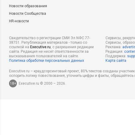
Новости образования
Новости Сообщества
HR-новости
Свидетельство о регистрации СМИ Эл NФС 77-
Сервисы, рекрут
38751. Републикация материалов - только со
Сервисы, образ
ссылкой на
Executive.ru
, с разрешения редакции
Реклама:
adverti
сайта. Редакция не несет ответственности за
Редакция:
conten
высказывания пользователей на сайте.
Поддержка:
supp
Политика обработки персональных данных
Карта сайта
Executive.ru – краудсорсинговый проект, 80% текстов созданы участни
оспорить логику повествования, уточнить цифры и факты, обращайтесь 
18+
Executive.ru © 2000 – 2026.