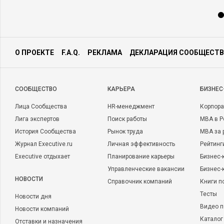
О ПРОЕКТЕ
F.A.Q.
РЕКЛАМА
ДЕКЛАРАЦИЯ СООБЩЕСТВ
CООБЩЕСТВО
КАРЬЕРА
БИЗНЕС
Лица Сообщества
HR-менеджмент
Корпора
Лига экспертов
Поиск работы
MBA в Р
История Сообщества
Рынок труда
MBA за 
Журнал Executive.ru
Личная эффективность
Рейтинг
Executive отдыхает
Планирование карьеры
Бизнес-
Управленческие вакансии
Бизнес-
НОВОСТИ
Справочник компаний
Книги п
Тесты
Новости дня
Видео п
Новости компаний
Каталог
Отставки и назначения