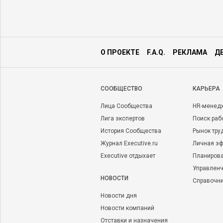
О ПРОЕКТЕ
F.A.Q.
РЕКЛАМА
Д
CООБЩЕСТВО
КАРЬЕРА
Лица Сообщества
HR-менед
Лига экспертов
Поиск раб
История Сообщества
Рынок тру
Журнал Executive.ru
Личная эф
Executive отдыхает
Планирова
Управленч
НОВОСТИ
Справочн
Новости дня
Новости компаний
Отставки и назначения