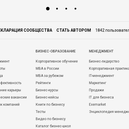
ЕКЛАРАЦИЯ СООБЩЕСТВА
СТАТЬ АВТОРОМ
1842 пользовате
БИЗНЕС-ОБРАЗОВАНИЕ
МЕНЕДЖМЕНТ
жмент
Корпоративное обучение
Бизнес-лидерство
оты
MBA в России
Корпоративная практик
да
MBA за рубежом
IT-менеджмент
фективность
Рейтинги
Маркетинг
ние карьеры
Бизнес-курсы
Продажи
еские вакансии
Бизнес-кейсы
IT для бизнеса
ик компаний
Книги по бизнесу
Exemarket
Тесты
Энциклопедия менедж
Видео по бизнесу
Каталог бизнес-школ