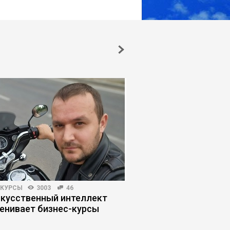
-КУРСЫ
3003
46
КОРПОРАТИВНАЯ ПРАКТИКА
скусственный интеллект
Почему внедрение E
енивает бизнес-курсы
улучшает управляем