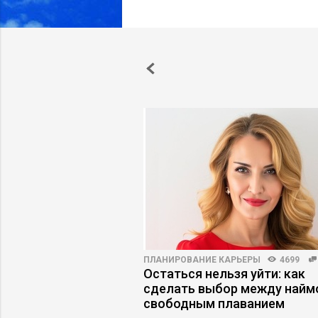
ВНОСТЬ
7411
54
ПЛАНИРОВАНИЕ КАРЬЕРЫ
4699
 стал слабостью, а
Остаться нельзя уйти: как
 дефектом
сделать выбор между найм
свободным плаванием