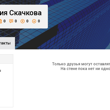
ия
Скачкова
0
0
0
0
такты
Только друзья могут оставля
На стене пока нет ни одн
ы