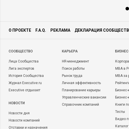
О ПРОЕКТЕ
F.A.Q.
РЕКЛАМА
ДЕКЛАРАЦИЯ СООБЩЕСТВ
CООБЩЕСТВО
КАРЬЕРА
БИЗНЕС
Лица Сообщества
HR-менеджмент
Корпора
Лига экспертов
Поиск работы
MBA в Р
История Сообщества
Рынок труда
MBA за 
Журнал Executive.ru
Личная эффективность
Рейтинг
Executive отдыхает
Планирование карьеры
Бизнес-
Управленческие вакансии
Бизнес-
НОВОСТИ
Справочник компаний
Книги п
Тесты
Новости дня
Видео п
Новости компаний
Каталог
Отставки и назначения