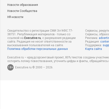
Новости образования
Новости Сообщества
HR-новости
Свидетельство о регистрации СМИ Эл NФС 77-
Сервисы, рекрут
38751. Републикация материалов - только со
Сервисы, образ
ссылкой на
Executive.ru
, с разрешения редакции
Реклама:
adverti
сайта. Редакция не несет ответственности за
Редакция:
conten
высказывания пользователей на сайте.
Поддержка:
supp
Политика обработки персональных данных
Карта сайта
Executive.ru – краудсорсинговый проект, 80% текстов созданы участни
оспорить логику повествования, уточнить цифры и факты, обращайтесь 
18+
Executive.ru © 2000 – 2026.