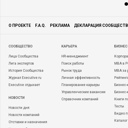
О ПРОЕКТЕ
F.A.Q.
РЕКЛАМА
ДЕКЛАРАЦИЯ СООБЩЕСТВ
CООБЩЕСТВО
КАРЬЕРА
БИЗНЕС
Лица Сообщества
HR-менеджмент
Корпора
Лига экспертов
Поиск работы
MBA в Р
История Сообщества
Рынок труда
MBA за 
Журнал Executive.ru
Личная эффективность
Рейтинг
Executive отдыхает
Планирование карьеры
Бизнес-
Управленческие вакансии
Бизнес-
НОВОСТИ
Справочник компаний
Книги п
Тесты
Новости дня
Видео п
Новости компаний
Каталог
Отставки и назначения