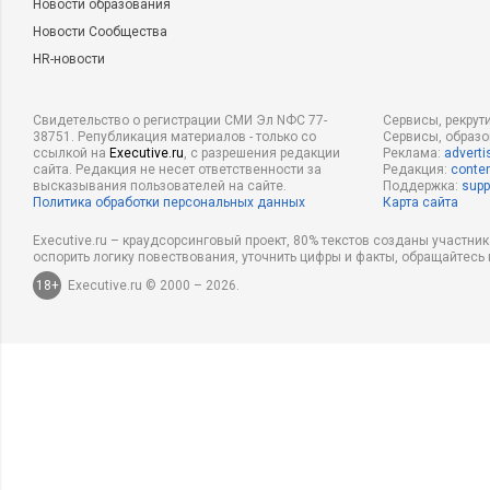
Новости образования
Новости Сообщества
HR-новости
Свидетельство о регистрации СМИ Эл NФС 77-
Сервисы, рекрут
38751. Републикация материалов - только со
Сервисы, образ
ссылкой на
Executive.ru
, с разрешения редакции
Реклама:
adverti
сайта. Редакция не несет ответственности за
Редакция:
conten
высказывания пользователей на сайте.
Поддержка:
supp
Политика обработки персональных данных
Карта сайта
Executive.ru – краудсорсинговый проект, 80% текстов созданы участни
оспорить логику повествования, уточнить цифры и факты, обращайтесь 
18+
Executive.ru © 2000 – 2026.