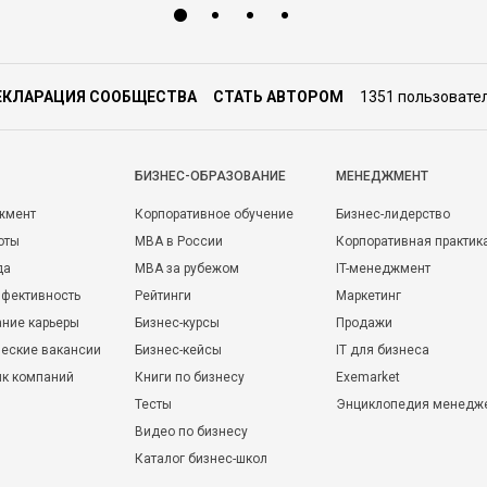
ЕКЛАРАЦИЯ СООБЩЕСТВА
СТАТЬ АВТОРОМ
1351 пользовате
БИЗНЕС-ОБРАЗОВАНИЕ
МЕНЕДЖМЕНТ
жмент
Корпоративное обучение
Бизнес-лидерство
оты
MBA в России
Корпоративная практик
да
MBA за рубежом
IT-менеджмент
фективность
Рейтинги
Маркетинг
ние карьеры
Бизнес-курсы
Продажи
еские вакансии
Бизнес-кейсы
IT для бизнеса
ик компаний
Книги по бизнесу
Exemarket
Тесты
Энциклопедия менедж
Видео по бизнесу
Каталог бизнес-школ