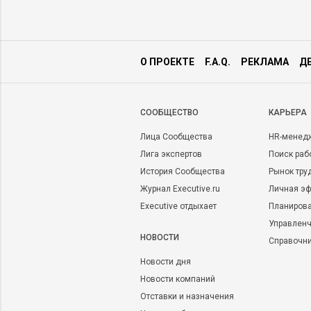
О ПРОЕКТЕ
F.A.Q.
РЕКЛАМА
Д
CООБЩЕСТВО
КАРЬЕРА
Лица Сообщества
HR-менед
Лига экспертов
Поиск раб
История Сообщества
Рынок тру
Журнал Executive.ru
Личная эф
Executive отдыхает
Планирова
Управленч
НОВОСТИ
Справочн
Новости дня
Новости компаний
Отставки и назначения