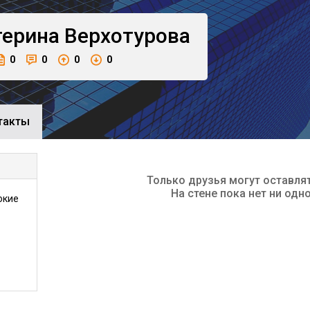
терина
Верхотурова
0
0
0
0
такты
Только друзья могут оставля
На стене пока нет ни одн
окие