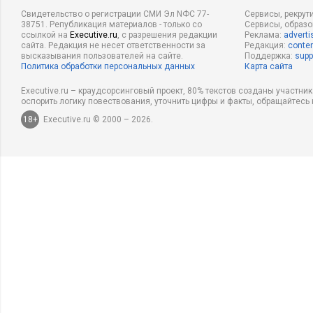
Свидетельство о регистрации СМИ Эл NФС 77-
Сервисы, рекрут
38751. Републикация материалов - только со
Сервисы, образ
ссылкой на
Executive.ru
, с разрешения редакции
Реклама:
adverti
сайта. Редакция не несет ответственности за
Редакция:
conten
высказывания пользователей на сайте.
Поддержка:
supp
Политика обработки персональных данных
Карта сайта
Executive.ru – краудсорсинговый проект, 80% текстов созданы участни
оспорить логику повествования, уточнить цифры и факты, обращайтесь 
18+
Executive.ru © 2000 – 2026.