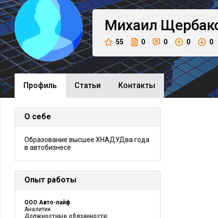
Михаил
Щербак
55
0
0
0
0
Профиль
Cтатьи
Контакты
О себе
Образование высшее ХНАДУДва года
в автобизнесе
Опыт работы
ООО Авто-лайф
Аналитик
Должностные обязанности: