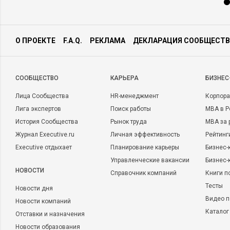
О ПРОЕКТЕ
F.A.Q.
РЕКЛАМА
ДЕКЛАРАЦИЯ СООБЩЕСТВ
CООБЩЕСТВО
КАРЬЕРА
БИЗНЕС
Лица Сообщества
HR-менеджмент
Корпора
Лига экспертов
Поиск работы
MBA в Р
История Сообщества
Рынок труда
MBA за 
Журнал Executive.ru
Личная эффективность
Рейтинг
Executive отдыхает
Планирование карьеры
Бизнес-
Управленческие вакансии
Бизнес-
НОВОСТИ
Справочник компаний
Книги п
Тесты
Новости дня
Видео п
Новости компаний
Каталог
Отставки и назначения
Новости образования