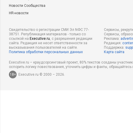
Новости Сообщества
HR-новости
Свидетельство о регистрации СМИ Эл NФС 77-
Сервисы, рекрут
38751. Републикация материалов - только со
Сервисы, образ
ссылкой на
Executive.ru
, с разрешения редакции
Реклама:
adverti
сайта. Редакция не несет ответственности за
Редакция:
conten
высказывания пользователей на сайте.
Поддержка:
supp
Политика обработки персональных данных
Карта сайта
Executive.ru – краудсорсинговый проект, 80% текстов созданы участни
оспорить логику повествования, уточнить цифры и факты, обращайтесь 
18+
Executive.ru © 2000 – 2026.