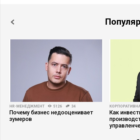
Популя
HR-МЕНЕДЖМЕНТ
5126
34
КОРПОРАТИВНА
Почему бизнес недооценивает
Как инвест
е
зумеров
производст
управленче