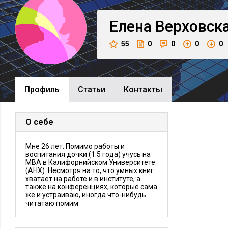
Елена
Верховск
55
0
0
0
0
Профиль
Cтатьи
Контакты
О себе
Мне 26 лет. Помимо работы и
воспитания дочки (1.5 года) учусь на
MBA в Калифорнийском Университете
(AНХ). Несмотря на то, что умных книг
хватает на работе и в институте, а
также на конференциях, которые сама
же и устраиваю, иногда что-нибудь
читатаю помим