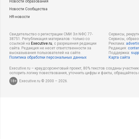
Новости образования
Новости Сообщества
HR-новости
Свидетельство о регистрации СМИ Эл NФС 77-
Сервисы, рекрут
38751. Републикация материалов - только со
Сервисы, образ
ссылкой на
Executive.ru
, с разрешения редакции
Реклама:
adverti
сайта. Редакция не несет ответственности за
Редакция:
conten
высказывания пользователей на сайте.
Поддержка:
supp
Политика обработки персональных данных
Карта сайта
Executive.ru – краудсорсинговый проект, 80% текстов созданы участни
оспорить логику повествования, уточнить цифры и факты, обращайтесь 
18+
Executive.ru © 2000 – 2026.