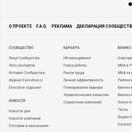
О ПРОЕКТЕ
F.A.Q.
РЕКЛАМА
ДЕКЛАРАЦИЯ СООБЩЕСТВ
CООБЩЕСТВО
КАРЬЕРА
БИЗНЕС
Лица Сообщества
HR-менеджмент
Корпора
Лига экспертов
Поиск работы
MBA в Р
История Сообщества
Рынок труда
MBA за 
Журнал Executive.ru
Личная эффективность
Рейтинг
Executive отдыхает
Планирование карьеры
Бизнес-
Управленческие вакансии
Бизнес-
НОВОСТИ
Справочник компаний
Книги п
Тесты
Новости дня
Видео п
Новости компаний
Каталог
Отставки и назначения