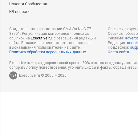
Новости Сообщества
HR-новости
Свидетельство о регистрации СМИ Эл NФС 77-
Сервисы, рекрут
38751. Републикация материалов - только со
Сервисы, образ
ссылкой на
Executive.ru
, с разрешения редакции
Реклама:
adverti
сайта. Редакция не несет ответственности за
Редакция:
conten
высказывания пользователей на сайте.
Поддержка:
supp
Политика обработки персональных данных
Карта сайта
Executive.ru – краудсорсинговый проект, 80% текстов созданы участни
оспорить логику повествования, уточнить цифры и факты, обращайтесь 
18+
Executive.ru © 2000 – 2026.