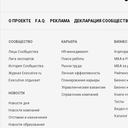
О ПРОЕКТЕ
F.A.Q.
РЕКЛАМА
ДЕКЛАРАЦИЯ СООБЩЕСТВ
CООБЩЕСТВО
КАРЬЕРА
БИЗНЕС
Лица Сообщества
HR-менеджмент
Корпора
Лига экспертов
Поиск работы
MBA в Р
История Сообщества
Рынок труда
MBA за 
Журнал Executive.ru
Личная эффективность
Рейтинг
Executive отдыхает
Планирование карьеры
Бизнес-
Управленческие вакансии
Бизнес-
НОВОСТИ
Справочник компаний
Книги п
Тесты
Новости дня
Видео п
Новости компаний
Каталог
Отставки и назначения
Новости образования