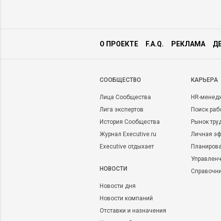
О ПРОЕКТЕ
F.A.Q.
РЕКЛАМА
Д
CООБЩЕСТВО
КАРЬЕРА
Лица Сообщества
HR-менед
Лига экспертов
Поиск раб
История Сообщества
Рынок тру
Журнал Executive.ru
Личная эф
Executive отдыхает
Планирова
Управленч
НОВОСТИ
Справочн
Новости дня
Новости компаний
Отставки и назначения