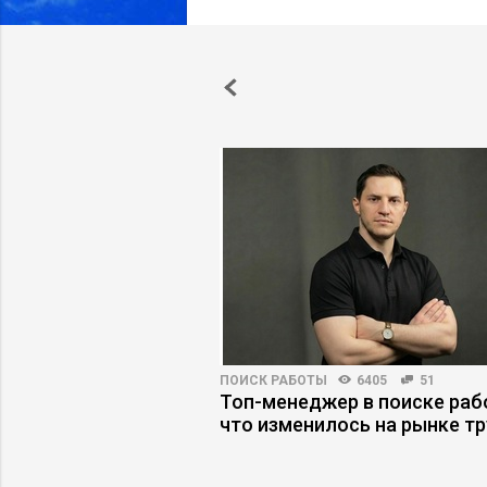
ОБУЧЕНИЕ
3104
93
ПОИСК РАБОТЫ
6405
51
ков: как обучать
Топ-менеджер в поиске раб
 когда условия
что изменилось на рынке т
оянно меняются