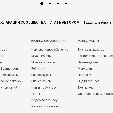
ЕКЛАРАЦИЯ СООБЩЕСТВА
СТАТЬ АВТОРОМ
1222 пользовате
БИЗНЕС-ОБРАЗОВАНИЕ
МЕНЕДЖМЕНТ
жмент
Корпоративное обучение
Бизнес-лидерство
оты
MBA в России
Корпоративная практик
да
MBA за рубежом
IT-менеджмент
фективность
Рейтинги
Маркетинг
ние карьеры
Бизнес-курсы
Продажи
еские вакансии
Бизнес-кейсы
IT для бизнеса
ик компаний
Книги по бизнесу
Exemarket
Тесты
Энциклопедия менедж
Видео по бизнесу
Каталог бизнес-школ