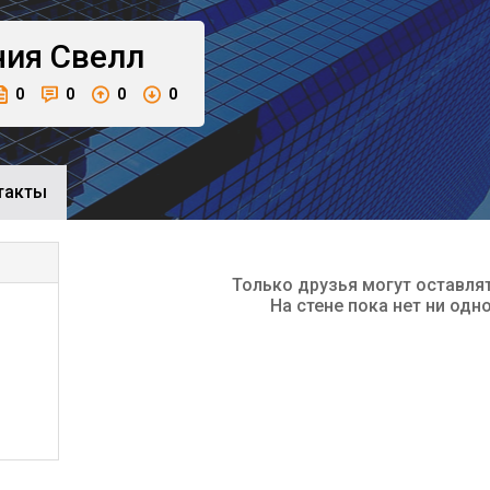
ния
Свелл
0
0
0
0
такты
Только друзья могут оставля
На стене пока нет ни одн