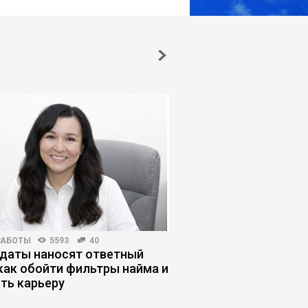
РАБОТЫ
5593
40
КОРПОРАТИВНАЯ ПРАКТИКА
даты наносят ответный
Как управлять конф
 как обойти фильтры найма и
чтобы он не вышел 
ить карьеру
контроля