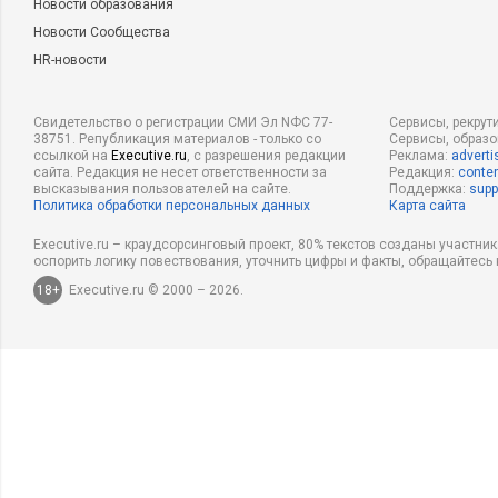
Новости образования
Новости Сообщества
HR-новости
Свидетельство о регистрации СМИ Эл NФС 77-
Сервисы, рекрут
38751. Републикация материалов - только со
Сервисы, образ
ссылкой на
Executive.ru
, с разрешения редакции
Реклама:
adverti
сайта. Редакция не несет ответственности за
Редакция:
conten
высказывания пользователей на сайте.
Поддержка:
supp
Политика обработки персональных данных
Карта сайта
Executive.ru – краудсорсинговый проект, 80% текстов созданы участни
оспорить логику повествования, уточнить цифры и факты, обращайтесь 
18+
Executive.ru © 2000 – 2026.