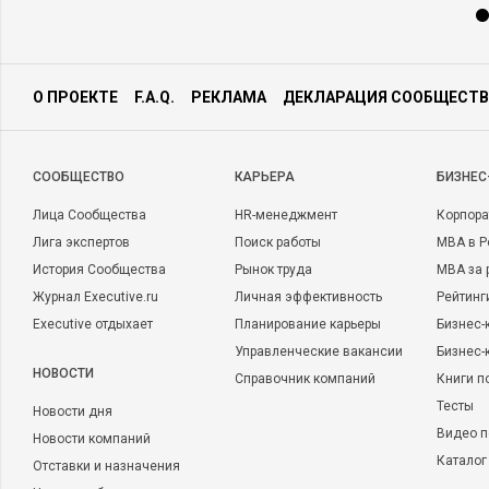
О ПРОЕКТЕ
F.A.Q.
РЕКЛАМА
ДЕКЛАРАЦИЯ СООБЩЕСТВ
CООБЩЕСТВО
КАРЬЕРА
БИЗНЕС
Лица Сообщества
HR-менеджмент
Корпора
Лига экспертов
Поиск работы
MBA в Р
История Сообщества
Рынок труда
MBA за 
Журнал Executive.ru
Личная эффективность
Рейтинг
Executive отдыхает
Планирование карьеры
Бизнес-
Управленческие вакансии
Бизнес-
НОВОСТИ
Справочник компаний
Книги п
Тесты
Новости дня
Видео п
Новости компаний
Каталог
Отставки и назначения