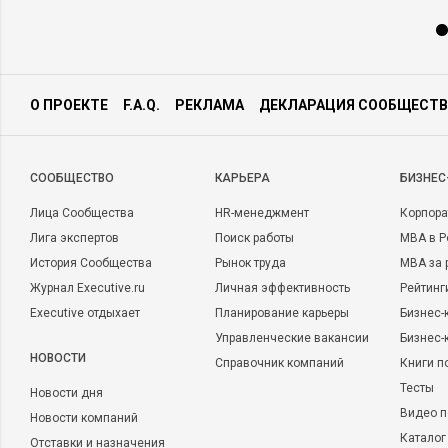
О ПРОЕКТЕ
F.A.Q.
РЕКЛАМА
ДЕКЛАРАЦИЯ СООБЩЕСТВ
CООБЩЕСТВО
КАРЬЕРА
БИЗНЕС
Лица Сообщества
HR-менеджмент
Корпора
Лига экспертов
Поиск работы
MBA в Р
История Сообщества
Рынок труда
MBA за 
Журнал Executive.ru
Личная эффективность
Рейтинг
Executive отдыхает
Планирование карьеры
Бизнес-
Управленческие вакансии
Бизнес-
НОВОСТИ
Справочник компаний
Книги п
Тесты
Новости дня
Видео п
Новости компаний
Каталог
Отставки и назначения