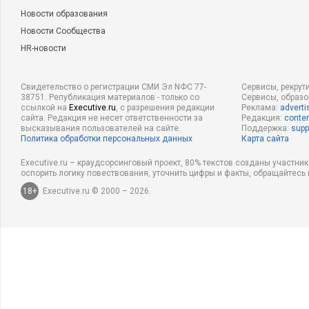
Новости образования
Новости Сообщества
HR-новости
Свидетельство о регистрации СМИ Эл NФС 77-
Сервисы, рекрут
38751. Републикация материалов - только со
Сервисы, образ
ссылкой на
Executive.ru
, с разрешения редакции
Реклама:
adverti
сайта. Редакция не несет ответственности за
Редакция:
conten
высказывания пользователей на сайте.
Поддержка:
supp
Политика обработки персональных данных
Карта сайта
Executive.ru – краудсорсинговый проект, 80% текстов созданы участни
оспорить логику повествования, уточнить цифры и факты, обращайтесь 
18+
Executive.ru © 2000 – 2026.