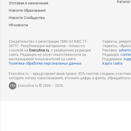
Каталог
Отставки и назначения
Новости образования
Новости Сообщества
HR-новости
Свидетельство о регистрации СМИ Эл NФС 77-
Сервисы, рекрут
38751. Републикация материалов - только со
Сервисы, образ
ссылкой на
Executive.ru
, с разрешения редакции
Реклама:
adverti
сайта. Редакция не несет ответственности за
Редакция:
conten
высказывания пользователей на сайте.
Поддержка:
supp
Политика обработки персональных данных
Карта сайта
Executive.ru – краудсорсинговый проект, 80% текстов созданы участни
оспорить логику повествования, уточнить цифры и факты, обращайтесь 
18+
Executive.ru © 2000 – 2026.