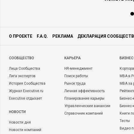
О ПРОЕКТЕ
F.A.Q.
РЕКЛАМА
ДЕКЛАРАЦИЯ СООБЩЕСТВ
CООБЩЕСТВО
КАРЬЕРА
БИЗНЕС
Лица Сообщества
HR-менеджмент
Корпора
Лига экспертов
Поиск работы
MBA в Р
История Сообщества
Рынок труда
MBA за 
Журнал Executive.ru
Личная эффективность
Рейтинг
Executive отдыхает
Планирование карьеры
Бизнес-
Управленческие вакансии
Бизнес-
НОВОСТИ
Справочник компаний
Книги п
Тесты
Новости дня
Видео п
Новости компаний