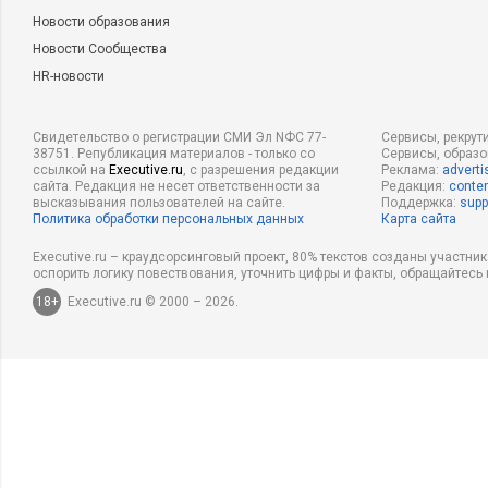
Новости образования
Новости Сообщества
HR-новости
Свидетельство о регистрации СМИ Эл NФС 77-
Сервисы, рекрут
38751. Републикация материалов - только со
Сервисы, образ
ссылкой на
Executive.ru
, с разрешения редакции
Реклама:
adverti
сайта. Редакция не несет ответственности за
Редакция:
conten
высказывания пользователей на сайте.
Поддержка:
supp
Политика обработки персональных данных
Карта сайта
Executive.ru – краудсорсинговый проект, 80% текстов созданы участни
оспорить логику повествования, уточнить цифры и факты, обращайтесь 
18+
Executive.ru © 2000 – 2026.