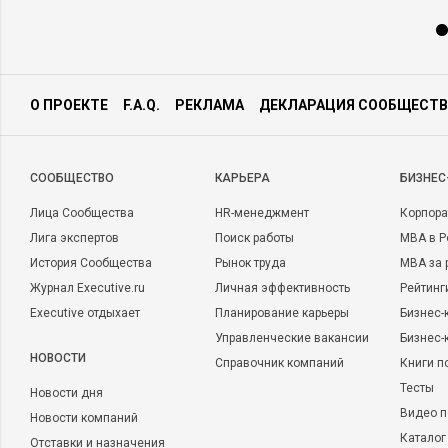
О ПРОЕКТЕ
F.A.Q.
РЕКЛАМА
ДЕКЛАРАЦИЯ СООБЩЕСТВ
CООБЩЕСТВО
КАРЬЕРА
БИЗНЕС
Лица Сообщества
HR-менеджмент
Корпора
Лига экспертов
Поиск работы
MBA в Р
История Сообщества
Рынок труда
MBA за 
Журнал Executive.ru
Личная эффективность
Рейтинг
Executive отдыхает
Планирование карьеры
Бизнес-
Управленческие вакансии
Бизнес-
НОВОСТИ
Справочник компаний
Книги п
Тесты
Новости дня
Видео п
Новости компаний
Каталог
Отставки и назначения