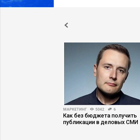
ВНОСТЬ
5761
33
МАРКЕТИНГ
5042
6
ление: что делать,
Как без бюджета получить
тянут вниз
публикации в деловых СМИ