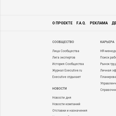
О ПРОЕКТЕ
F.A.Q.
РЕКЛАМА
Д
CООБЩЕСТВО
КАРЬЕРА
Лица Сообщества
HR-менед
Лига экспертов
Поиск раб
История Сообщества
Рынок тру
Журнал Executive.ru
Личная эф
Executive отдыхает
Планирова
Управленч
НОВОСТИ
Справочн
Новости дня
Новости компаний
Отставки и назначения