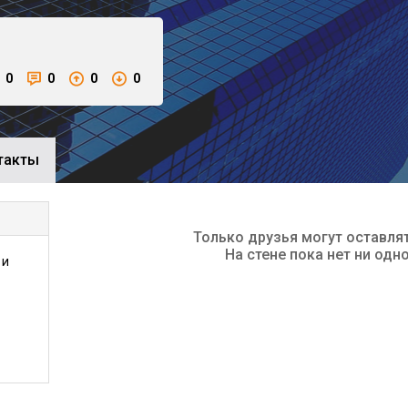
0
0
0
0
такты
Только друзья могут оставля
На стене пока нет ни одн
 и