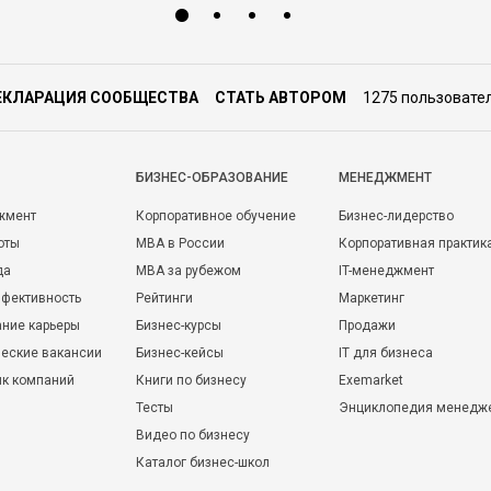
ЕКЛАРАЦИЯ СООБЩЕСТВА
СТАТЬ АВТОРОМ
1275 пользовате
БИЗНЕС-ОБРАЗОВАНИЕ
МЕНЕДЖМЕНТ
жмент
Корпоративное обучение
Бизнес-лидерство
оты
MBA в России
Корпоративная практик
да
MBA за рубежом
IT-менеджмент
фективность
Рейтинги
Маркетинг
ние карьеры
Бизнес-курсы
Продажи
еские вакансии
Бизнес-кейсы
IT для бизнеса
ик компаний
Книги по бизнесу
Exemarket
Тесты
Энциклопедия менедж
Видео по бизнесу
Каталог бизнес-школ