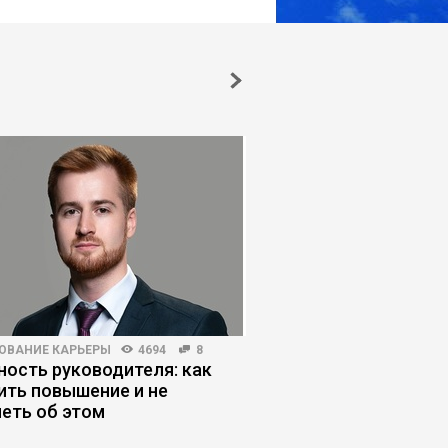
ОВАНИЕ КАРЬЕРЫ
4694
8
КОРПОРАТИВНАЯ ПРАКТИКА
ость руководителя: как
Регламент по-русски
ить повышение и не
опираться на культу
еть об этом
ломать людей